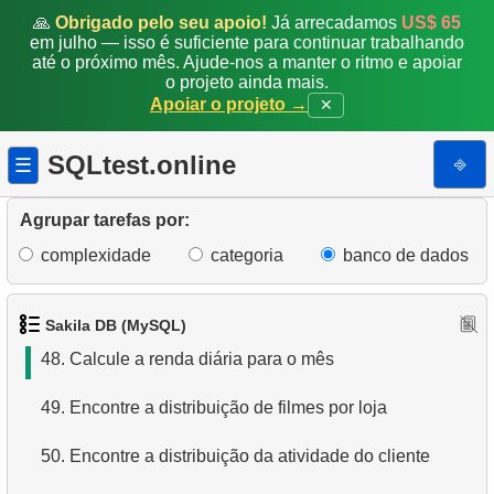
41.
Analise o pagamento mensal
🙏
Obrigado pelo seu apoio!
Já arrecadamos
US$ 65
em julho — isso é suficiente para continuar trabalhando
até o próximo mês. Ajude-nos a manter o ritmo e apoiar
42.
Mês com Maior Pagamento
o projeto ainda mais.
Apoiar o projeto →
✕
43.
Encontre os filmes nunca alugados
SQLtest.online
⎆
☰
44.
Encontre o filme mais popular
45.
Analise os dados de aluguel do filme
Agrupar tarefas por:
complexidade
categoria
banco de dados
46.
Clientes com discos alugados não devolvidos
47.
Encontre o aluguel médio diário de filmes
Sakila DB (MySQL)
48.
Calcule a renda diária para o mês
49.
Encontre a distribuição de filmes por loja
50.
Encontre a distribuição da atividade do cliente