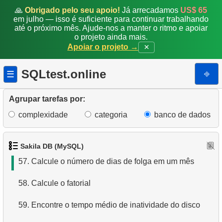
50.
Encontre a distribuição da atividade do cliente
🙏
Obrigado pelo seu apoio!
Já arrecadamos
US$ 65
em julho — isso é suficiente para continuar trabalhando
até o próximo mês. Ajude-nos a manter o ritmo e apoiar
51.
Encontre a classificação de popularidade do filme
o projeto ainda mais.
Apoiar o projeto →
✕
52.
Análise de ganhos trimestrais
SQLtest.online
⎆
☰
53.
Encontre os países com mais clientes
54.
Encontre nomes de filmes por descrição
Agrupar tarefas por:
complexidade
categoria
banco de dados
55.
Encontre os clientes mais ativos
56.
Gere a tabela de datas
Sakila DB (MySQL)
57.
Calcule o número de dias de folga em um mês
58.
Calcule o fatorial
59.
Encontre o tempo médio de inatividade do disco