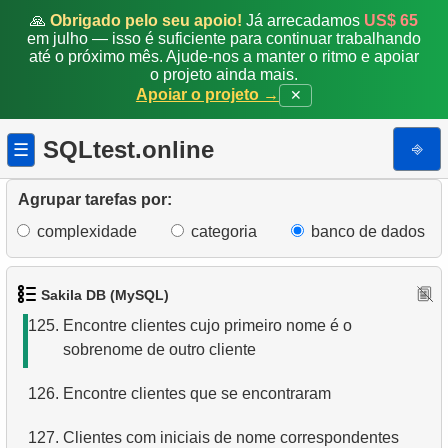
🙏
Obrigado pelo seu apoio!
Já arrecadamos
US$ 65
119.
Obtenha a lista de filmes restritos
em julho — isso é suficiente para continuar trabalhando
até o próximo mês. Ajude-nos a manter o ritmo e apoiar
o projeto ainda mais.
120.
Encontre filmes que nunca foram atrasados
Apoiar o projeto →
✕
121.
Encontre os filmes mais atrasados
SQLtest.online
⎆
☰
122.
Crie a tabela de departamento
Agrupar tarefas por:
123.
Filmes NC-17 sobre Administração de Banco de
complexidade
categoria
banco de dados
Dados
124.
Filmes sobre cães ou gatos
Sakila DB (MySQL)
125.
Encontre clientes cujo primeiro nome é o
sobrenome de outro cliente
126.
Encontre clientes que se encontraram
127.
Clientes com iniciais de nome correspondentes