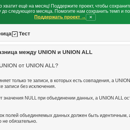
о хватит ещё на месяц! Поддержите проект, чтобы сохрани
 до следующего месяца. Помогите нам сохранить темп и п
Поддержать проект →
✕
ница
Тест
азница между UNION и UNION ALL
яет только те записи, в которых есть совпадения, а UNION
е записи без исключения.
т значения NULL при объединении данных, а UNION ALL ос
ок полей объединяемых данных должен быть идентичным, 
 не обязательно.