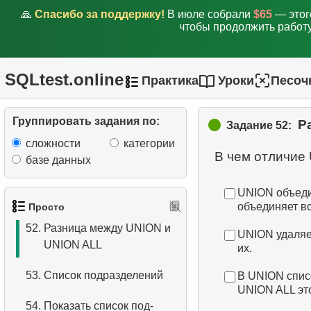
соединения
🙏
Спасибо за поддержку!
В июле собрали
$65
— этог
чтобы продолжить работу
48.
Выберите тип
соединения таблиц
SQLtest.online
Практика
Уроки
Песоч
49.
Выполнить обновление
цен
Группировать задания по:
Р
Задание 52:
50.
Обновить стоимость
сложности
категории
замены
базе данных
51.
Порядок выполнения
UNION объедин
логических операторов
объединяет вс
Просто
52.
Разница между UNION и
UNION удаляе
UNION ALL
их.
53.
Список подразделений
В UNION спис
UNION ALL это
54.
Показать список под-