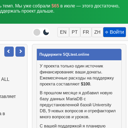
ть темп. Мы уже собрали
$65
в июле — этого достаточно,
оддержать проект дальше.
⎆ Войти
EN
PT
FR
ZH
Поддержите SQLtest.online
У проекта только один источник
финансирования: ваши донаты.
Ежемесячные расходы на поддержку
 ALL
проекта составляют
$100
.
В прошлом месяце я добавил новую
тавляет
базу данных MariaDB с
предустановленной базой University
DB, 9 новых вопросов и отрефакторил
а в
много вопросов и уроков.
С вашей поддержкой я планирую