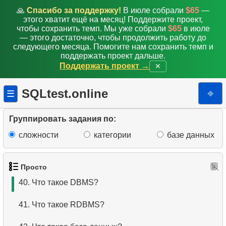
32.
Удалить записи о клиентах
🙏
Спасибо за поддержку!
В июле собрали
$65
—
этого хватит ещё на месяц! Поддержите проект,
33.
Адреса без почтового индекса
чтобы сохранить темп. Мы уже собрали
$65
в июле
— этого достаточно, чтобы продолжить работу до
следующего месяца. Помогите нам сохранить темп и
34.
Адреса с четными почтовыми индексами
поддержать проект дальше.
Поддержать проект →
✕
35.
Список фамилий
SQLtest.online
⎆
☰
36.
Получить данные аэропортов
37.
Дальнемагистральные самолеты
Группировать задания по:
сложности
категории
базе данных
38.
Имена - палиндромы
39.
Что такое SQL?
Просто
40.
Что такое DBMS?
41.
Что такое RDBMS?