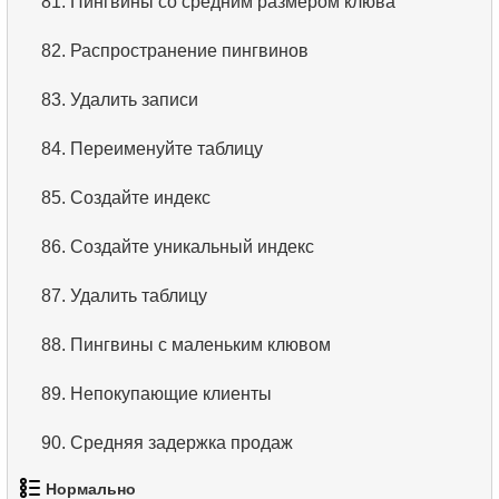
81.
Пингвины со средним размером клюва
82.
Распространение пингвинов
83.
Удалить записи
84.
Переименуйте таблицу
85.
Создайте индекс
86.
Создайте уникальный индекс
87.
Удалить таблицу
88.
Пингвины с маленьким клювом
89.
Непокупающие клиенты
90.
Средняя задержка продаж
Нормально
91.
Виды пингвинов