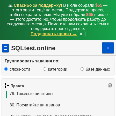
71.
Выбрать легких пингвинов
🙏
Спасибо за поддержку!
В июле собрали
$65
—
этого хватит ещё на месяц! Поддержите проект,
72.
Распределение пингвинов по островам
чтобы сохранить темп. Мы уже собрали
$65
в июле
— этого достаточно, чтобы продолжить работу до
следующего месяца. Помогите нам сохранить темп и
73.
Найти маленьких пингвинов
поддержать проект дальше.
Поддержать проект →
✕
74.
Виды мелких пингвинов
SQLtest.online
⎆
☰
75.
Поиск по шаблону
76.
Длина плавника к массе тела
Группировать задания по:
сложности
категории
базе данных
77.
Пингвины, пол которых неизвестен
78.
Пингвины с отсутствующими данными
Просто
79.
Тяжелые пингвины
80.
Посчитайте пингвинов