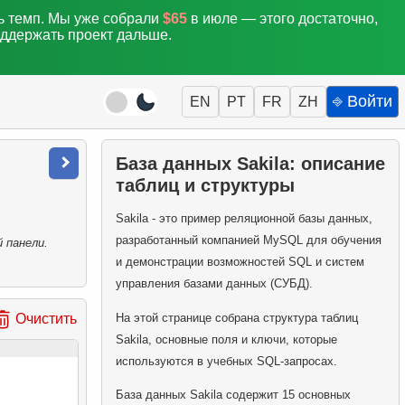
ть темп. Мы уже собрали
$65
в июле — этого достаточно,
оддержать проект дальше.
⎆ Войти
EN
PT
FR
ZH
База данных Sakila: описание
таблиц и структуры
Sakila - это пример реляционной базы данных,
разработанный компанией MySQL для обучения
 панели.
и демонстрации возможностей SQL и систем
управления базами данных (СУБД).
На этой странице собрана структура таблиц
Очистить
Sakila, основные поля и ключи, которые
используются в учебных SQL-запросах.
База данных Sakila содержит 15 основных