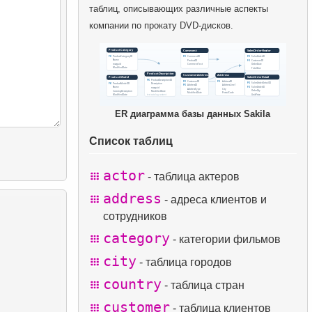
таблиц, описывающих различные аспекты
компании по прокату DVD-дисков.
ER диаграмма базы данных Sakila
Список таблиц
actor
- таблица актеров
address
- адреса клиентов и
сотрудников
category
- категории фильмов
city
- таблица городов
country
- таблица стран
customer
- таблица клиентов