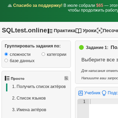
🙏
Спасибо за поддержку!
В июле собрали
$65
— этог
чтобы продолжить работу
SQLtest.online
Практика
Уроки
Песоч
Группировать задания по:
По
Задание 1:
сложности
категории
Выберите все 
базе данных
Для написания ответа
Напишите ваш запрос 
Просто
1.
Получить список актёров
Учебник
Подс
2.
Список языков
1
3.
Имена актёров