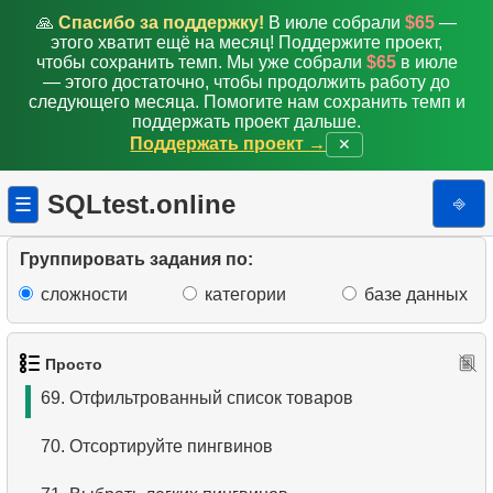
61.
Как избежать случайного удаления?
🙏
Спасибо за поддержку!
В июле собрали
$65
—
этого хватит ещё на месяц! Поддержите проект,
62.
Как найти общие строки в SQL?
чтобы сохранить темп. Мы уже собрали
$65
в июле
— этого достаточно, чтобы продолжить работу до
следующего месяца. Помогите нам сохранить темп и
63.
Какие типы отношений существуют в SQL?
поддержать проект дальше.
Поддержать проект →
✕
64.
Страны, где не используется доллар/евро
SQLtest.online
⎆
☰
65.
Вакансии без требований
66.
Что такое нормализация в SQL?
Группировать задания по:
сложности
категории
базе данных
67.
Что такое подзапрос?
68.
Список товаров
Просто
69.
Отфильтрованный список товаров
70.
Отсортируйте пингвинов