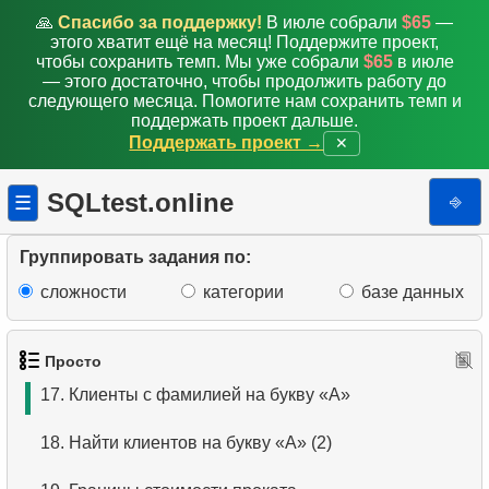
9.
Выбрать сотрудников по условию
🙏
Спасибо за поддержку!
В июле собрали
$65
—
этого хватит ещё на месяц! Поддержите проект,
10.
Отсортировать список фильмов с условием
чтобы сохранить темп. Мы уже собрали
$65
в июле
— этого достаточно, чтобы продолжить работу до
следующего месяца. Помогите нам сохранить темп и
11.
Выбрать фильмы по описанию
поддержать проект дальше.
Поддержать проект →
✕
12.
Полные имена клиентов
SQLtest.online
⎆
☰
13.
Поиск актеров по имени
14.
Средняя продолжительность фильма
Группировать задания по:
сложности
категории
базе данных
15.
Список иностранных сотрудников
16.
Упорядоченный список фильмов
Просто
17.
Клиенты с фамилией на букву «А»
18.
Найти клиентов на букву «А» (2)