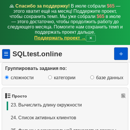
15.
Список иностранных сотрудников
🙏
Спасибо за поддержку!
В июле собрали
$65
—
этого хватит ещё на месяц! Поддержите проект,
16.
Упорядоченный список фильмов
чтобы сохранить темп. Мы уже собрали
$65
в июле
— этого достаточно, чтобы продолжить работу до
следующего месяца. Помогите нам сохранить темп и
17.
Клиенты с фамилией на букву «А»
поддержать проект дальше.
Поддержать проект →
✕
18.
Найти клиентов на букву «А» (2)
SQLtest.online
⎆
☰
19.
Границы стоимости проката
20.
Первые 10 фильмов по алфавиту
Группировать задания по:
сложности
категории
базе данных
21.
Длинные фильмы
22.
Вычислить площадь круга
Просто
23.
Вычислить длину окружности
24.
Список активных клиентов