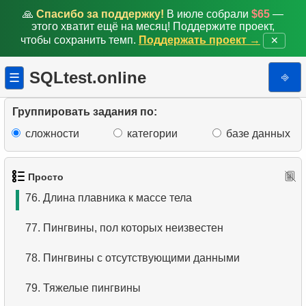
🙏
Спасибо за поддержку!
В июле собрали
$65
—
70.
Отсортируйте пингвинов
этого хватит ещё на месяц! Поддержите проект,
чтобы сохранить темп.
Поддержать проект →
✕
71.
Выбрать легких пингвинов
SQLtest.online
⎆
☰
72.
Распределение пингвинов по островам
73.
Найти маленьких пингвинов
Группировать задания по:
сложности
категории
базе данных
74.
Виды мелких пингвинов
75.
Поиск по шаблону
Просто
76.
Длина плавника к массе тела
77.
Пингвины, пол которых неизвестен
78.
Пингвины с отсутствующими данными
79.
Тяжелые пингвины