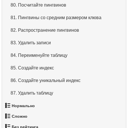
80.
Посчитайте пингвинов
81.
Пингвины со средним размером клюва
82.
Распространение пингвинов
83.
Удалить записи
84.
Переименуйте таблицу
85.
Создайте индекс
86.
Создайте уникальный индекс
87.
Удалить таблицу
88.
Пингвины с маленьким клювом
Нормально
Сложно
89.
Непокупающие клиенты
1.
Найти адреса с помощью подзапроса
Без рейтинга