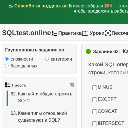
выше средней
🙏
Спасибо за поддержку!
В июле собрали
$65
— этог
чтобы продолжить работу
58.
Выбрать клиентов с
чётными номерами
SQLtest.online
Практика
Уроки
Песоч
59.
Поиск клиентов по
префиксу телефона
Группировать задания по:
К
Задание 62:
60.
Список уникальных
сложности
категории
клиентов
Какой SQL опер
базе данных
61.
Как избежать случайного
удаления?
Просто
MINUS
62.
Как найти общие строки в
EXCEPT
SQL?
CONCAT
63.
Какие типы отношений
существуют в SQL?
INTERSECT