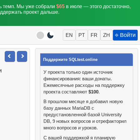
ть темп. Мы уже собрали
$65
в июле — этого достаточно,
оддержать проект дальше.
⎆ Войти
EN
PT
FR
ZH
Поддержите SQLtest.online
и
У проекта только один источник
финансирования: ваши донаты.
Ежемесячные расходы на поддержку
проекта составляют
$100
.
В прошлом месяце я добавил новую
базу данных MariaDB с
предустановленной базой University
DB, 9 новых вопросов и отрефакторил
много вопросов и уроков.
С вашей поддержкой я планирую