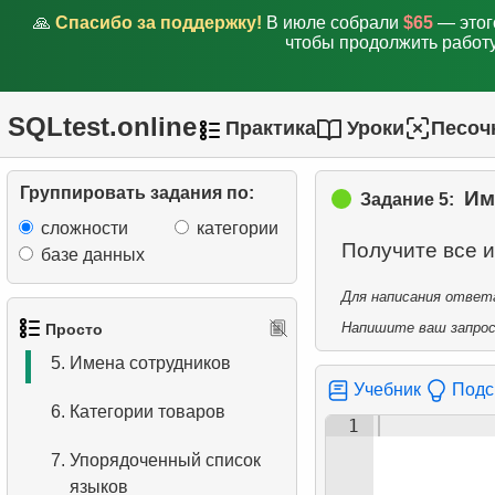
🙏
Спасибо за поддержку!
В июле собрали
$65
— этог
чтобы продолжить работу
SQLtest.online
Практика
Уроки
Песоч
1.
Получить список актёров
Группировать задания по:
Им
Задание 5:
2.
Список языков
сложности
категории
Получите все 
базе данных
3.
Имена актёров
Для написания ответа
4.
Данные отделов
Напишите ваш запрос 
Просто
5.
Имена сотрудников
Учебник
Подс
6.
Категории товаров
1
7.
Упорядоченный список
языков