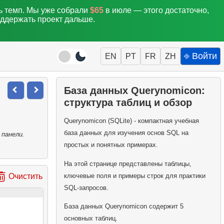
ть темп. Мы уже собрали
$65
в июле — этого достаточно,
оддержать проект дальше.
⎆ Войти
EN
PT
FR
ZH
База данных Querynomicon:
структура таблиц и обзор
Querynomicon (SQLite) - компактная учебная
база данных для изучения основ SQL на
 панели.
простых и понятных примерах.
На этой странице представлены таблицы,
ключевые поля и примеры строк для практики
Очистить
SQL-запросов.
База данных Querynomicon содержит 5
основных таблиц.