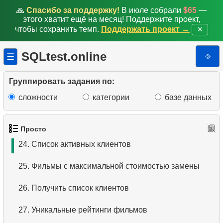
🙏
Спасибо за поддержку!
В июле собрали
$65
—
18.
Найти клиентов на букву «А» (2)
этого хватит ещё на месяц! Поддержите проект,
чтобы сохранить темп.
Поддержать проект →
✕
19.
Границы стоимости проката
SQLtest.online
⎆
☰
20.
Первые 10 фильмов по алфавиту
21.
Длинные фильмы
Группировать задания по:
сложности
категории
базе данных
22.
Вычислить площадь круга
23.
Вычислить длину окружности
Просто
24.
Список активных клиентов
25.
Фильмы с максимальной стоимостью замены
26.
Получить список клиентов
27.
Уникальные рейтинги фильмов