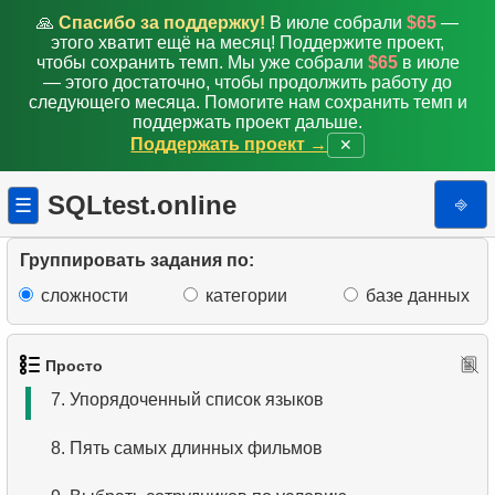
🙏
Спасибо за поддержку!
В июле собрали
$65
—
этого хватит ещё на месяц! Поддержите проект,
чтобы сохранить темп. Мы уже собрали
$65
в июле
— этого достаточно, чтобы продолжить работу до
следующего месяца. Помогите нам сохранить темп и
1.
Получить список актёров
поддержать проект дальше.
Поддержать проект →
✕
2.
Список языков
SQLtest.online
⎆
☰
3.
Имена актёров
4.
Данные отделов
Группировать задания по:
сложности
категории
базе данных
5.
Имена сотрудников
6.
Категории товаров
Просто
7.
Упорядоченный список языков
8.
Пять самых длинных фильмов