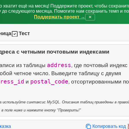
о хватит ещё на месяц! Поддержите проект, чтобы сохрани
 до следующего месяца. Помогите нам сохранить темп и п
Поддержать проект →
✕
ница
Тест
дреса с четными почтовыми индексами
address
записи из таблицы
, где почтовый индекс
обой четное число. Выведите таблицу с двумя
ress_id
postal_code
и
, отсортированными по
 используйте синтаксис MySQL. Описания таблиц приведены в правой
в поле ниже и нажмите кнопку "Проверить!"
казка
Копировать код