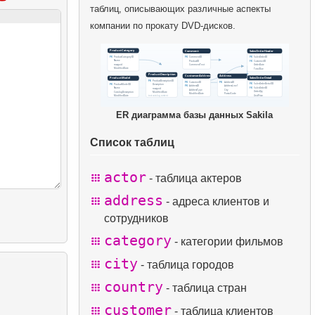
таблиц, описывающих различные аспекты
компании по прокату DVD-дисков.
ER диаграмма базы данных Sakila
Список таблиц
actor
- таблица актеров
address
- адреса клиентов и
сотрудников
category
- категории фильмов
city
- таблица городов
country
- таблица стран
customer
- таблица клиентов