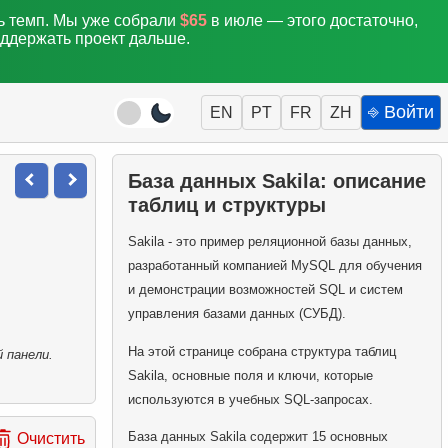
ть темп. Мы уже собрали
$65
в июле — этого достаточно,
оддержать проект дальше.
⎆ Войти
EN
PT
FR
ZH
База данных Sakila: описание
таблиц и структуры
Sakila - это пример реляционной базы данных,
разработанный компанией MySQL для обучения
и демонстрации возможностей SQL и систем
управления базами данных (СУБД).
На этой странице собрана структура таблиц
 панели.
Sakila, основные поля и ключи, которые
используются в учебных SQL-запросах.
База данных Sakila содержит 15 основных
Очистить