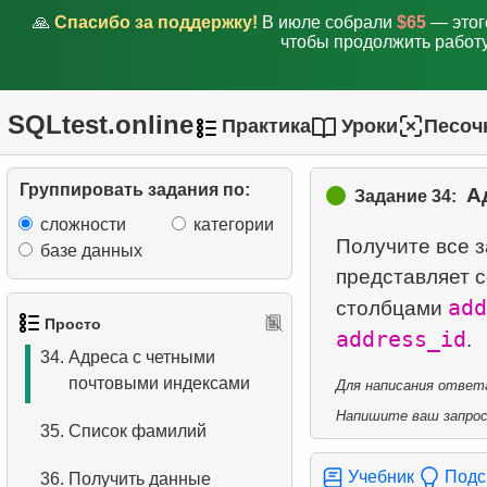
29.
Список фильмов с
🙏
Спасибо за поддержку!
В июле собрали
$65
— этог
ограниченным доступом
чтобы продолжить работу
30.
Добавьте новый адрес
SQLtest.online
Практика
Уроки
Песоч
31.
Обновите почтовый
индекс
Группировать задания по:
А
Задание 34:
32.
Удалить записи о
сложности
категории
клиентах
Получите все 
базе данных
представляет с
33.
Адреса без почтового
add
столбцами
индекса
Просто
address_id
34.
Адреса с четными
почтовыми индексами
Для написания ответа
Напишите ваш запрос 
35.
Список фамилий
Учебник
Подс
36.
Получить данные