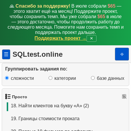
10.
Отсортировать список фильмов с условием
🙏
Спасибо за поддержку!
В июле собрали
$65
—
этого хватит ещё на месяц! Поддержите проект,
11.
Выбрать фильмы по описанию
чтобы сохранить темп. Мы уже собрали
$65
в июле
— этого достаточно, чтобы продолжить работу до
следующего месяца. Помогите нам сохранить темп и
12.
Полные имена клиентов
поддержать проект дальше.
Поддержать проект →
✕
13.
Поиск актеров по имени
SQLtest.online
⎆
☰
14.
Средняя продолжительность фильма
15.
Список иностранных сотрудников
Группировать задания по:
сложности
категории
базе данных
16.
Упорядоченный список фильмов
17.
Клиенты с фамилией на букву «А»
Просто
18.
Найти клиентов на букву «А» (2)
19.
Границы стоимости проката