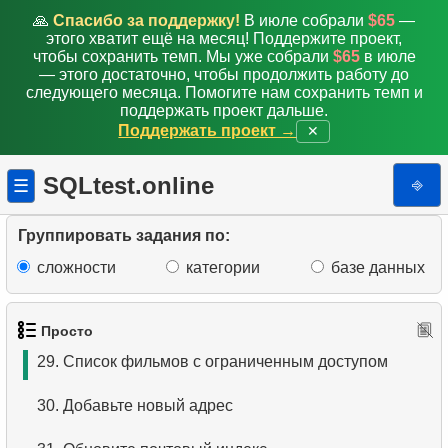
21.
Длинные фильмы
🙏
Спасибо за поддержку!
В июле собрали
$65
—
этого хватит ещё на месяц! Поддержите проект,
22.
Вычислить площадь круга
чтобы сохранить темп. Мы уже собрали
$65
в июле
— этого достаточно, чтобы продолжить работу до
следующего месяца. Помогите нам сохранить темп и
23.
Вычислить длину окружности
поддержать проект дальше.
Поддержать проект →
✕
24.
Список активных клиентов
SQLtest.online
⎆
☰
25.
Фильмы с максимальной стоимостью замены
26.
Получить список клиентов
Группировать задания по:
сложности
категории
базе данных
27.
Уникальные рейтинги фильмов
28.
Фильмы с ограниченным доступом
Просто
29.
Список фильмов с ограниченным доступом
30.
Добавьте новый адрес