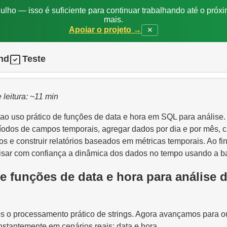
ulho — isso é suficiente para continuar trabalhando até o próxi
mais.
Apoiar o projeto →
✕
nd
Teste
 leitura: ~11 min
ao uso prático de funções de data e hora em SQL para análise.
ríodos de campos temporais, agregar dados por dia e por mês, c
os e construir relatórios baseados em métricas temporais. Ao fin
isar com confiança a dinâmica dos dados no tempo usando a ba
e funções de data e hora para análise 
os o processamento prático de strings. Agora avançamos para ou
stantemente em cenários reais: data e hora.