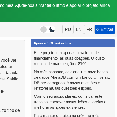
mo mês. Ajude-nos a manter o ritmo e apoiar o projeto ainda
⎆ Entrar
RU
EN
FR
Apoie o SQLtest.online
Este projeto tem apenas uma fonte de
financiamento: as suas doações. O custo
 Você vai
mensal de manutenção é
$100
.
alcular
No mês passado, adicionei um novo banco
al da aula,
de dados MariaDB com um banco University
se Sakila.
DB pré-carregado, 9 novas questões e
refatorei muitas questões e lições.
de
Com o seu apoio, planeio continuar este
trabalho: escrever novas lições e tarefas e
melhorar as lições existentes.
tro tipo de
Para manter o projeto no próximo mês,