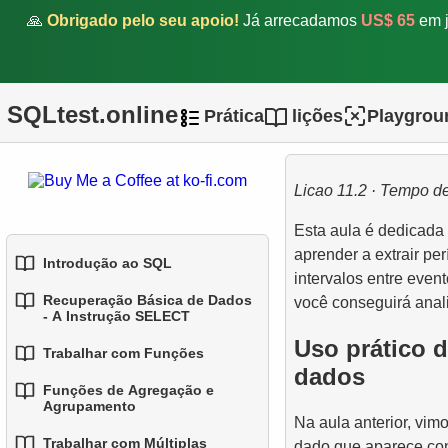
🙏
Obrigado pelo seu apoio!
Já arrecadamos
US$ 65
em j
SQLtest.online
Prática
lições
Playgrou
O projeto é difícil.
Licao 11.2 · Tempo de
Esta aula é dedicada 
aprender a extrair pe
Introdução ao SQL
intervalos entre event
Recuperação Básica de Dados
você conseguirá anal
1.
Introdução a Bases de
- A Instrução SELECT
Dados
Uso prático d
Trabalhar com Funções
1.
Selecionando Dados de
dados
2.
Tipos de Bases de Dados
uma Tabela
Funções de Agregação e
1.
Funções SQL Integradas
Agrupamento
3.
Conceitos de Bases de
Na aula anterior, vim
2.
Filtragem de Dados
2.
Dados Relacionais
Funções Comuns de String
Trabalhar com Múltiplas
dado que aparece con