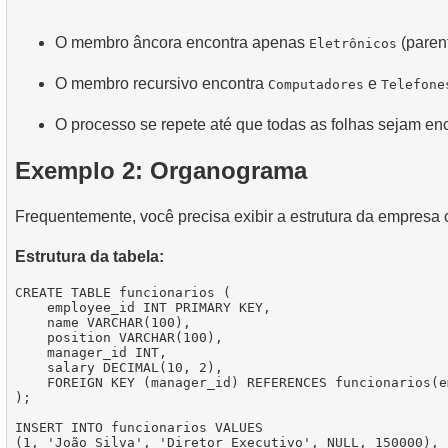
O membro âncora encontra apenas
(paren
Eletrônicos
O membro recursivo encontra
e
Computadores
Telefone
O processo se repete até que todas as folhas sejam en
Exemplo 2: Organograma
Frequentemente, você precisa exibir a estrutura da empres
Estrutura da tabela:
CREATE TABLE funcionarios (

    employee_id INT PRIMARY KEY,

    name VARCHAR(100),

    position VARCHAR(100),

    manager_id INT,

    salary DECIMAL(10, 2),

    FOREIGN KEY (manager_id) REFERENCES funcionarios(e
);

INSERT INTO funcionarios VALUES

(1, 'João Silva', 'Diretor Executivo', NULL, 150000),
