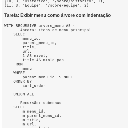
(10, 3, 'Histórico', '/sobre/historico', 1),

Tarefa: Exibir menu como árvore com indentação
WITH RECURSIVE arvore_menu AS (

    -- Âncora: itens de menu principal

    SELECT

        menu_id,

        parent_menu_id,

        title,

        url,

        1 AS nivel,

        title AS miolo_pao

    FROM

        menu

    WHERE

        parent_menu_id IS NULL

    ORDER BY

        sort_order

    UNION ALL

    -- Recursão: submenus

    SELECT

        m.menu_id,

        m.parent_menu_id,

        m.title,

        m.url,
