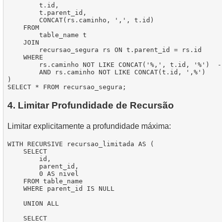
        t.id,

        t.parent_id,

        CONCAT(rs.caminho, ',', t.id)

    FROM

        table_name t

    JOIN

        recursao_segura rs ON t.parent_id = rs.id

    WHERE

        rs.caminho NOT LIKE CONCAT('%,', t.id, '%')  -
        AND rs.caminho NOT LIKE CONCAT(t.id, ',%')

)

4. Limitar Profundidade de Recursão
Limitar explicitamente a profundidade máxima:
WITH RECURSIVE recursao_limitada AS (

    SELECT

        id,

        parent_id,

        0 AS nivel

    FROM table_name

    WHERE parent_id IS NULL

    UNION ALL

    SELECT
