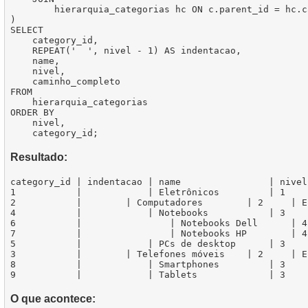
        hierarquia_categorias hc ON c.parent_id = hc.c
)

SELECT

    category_id,

    REPEAT('  ', nivel - 1) AS indentacao,

    name,

    nivel,

    caminho_completo

FROM

    hierarquia_categorias

ORDER BY

    nivel,

Resultado:
category_id | indentacao | name                | nivel
1           |            | Eletrônicos         | 1    
2           |        | Computadores        | 2     | E
4           |            | Notebooks           | 3    
6           |                | Notebooks Dell      | 4
7           |                | Notebooks HP        | 4
5           |            | PCs de desktop      | 3    
3           |        | Telefones móveis    | 2     | E
8           |            | Smartphones         | 3    
O que acontece: