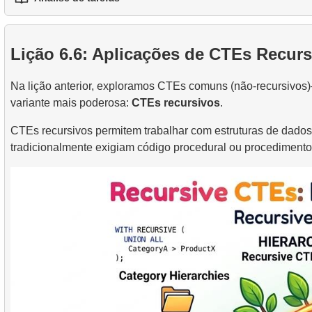
1.
Processamento prático de strings em SQL
2.
Escrita de consultas SQL eficientes
3.
Tabelas temporárias
1.
O voo mais rápido
2.
Uso prático de funções de data e hora para análise 
3.
Entendendo metodos de otimizacao de consultas
4.
Views
Lição 6.6: Aplicações de CTEs Recur
2.
Encontrar a Ocupação de Voo por Tarifa
5.
Introducao aos indices SQL
Na lição anterior, exploramos CTEs comuns (não-recursivos
3.
Mapa de Assentos da Aeronave
4.
Como os Índices B-tree Funcionam
variante mais poderosa:
CTEs recursivos
.
CTEs recursivos permitem trabalhar com estruturas de dados
tradicionalmente exigiam código procedural ou procedimen