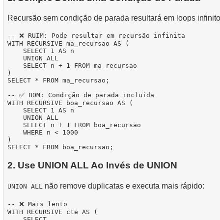
Recursão sem condição de parada resultará em loops infinito
-- ❌ RUIM: Pode resultar em recursão infinita

WITH RECURSIVE ma_recursao AS (

    SELECT 1 AS n

    UNION ALL

    SELECT n + 1 FROM ma_recursao

)

SELECT * FROM ma_recursao;

-- ✅ BOM: Condição de parada incluída

WITH RECURSIVE boa_recursao AS (

    SELECT 1 AS n

    UNION ALL

    SELECT n + 1 FROM boa_recursao

    WHERE n < 1000

)

2. Use UNION ALL Ao Invés de UNION
não remove duplicatas e executa mais rápido:
UNION ALL
-- ❌ Mais lento

WITH RECURSIVE cte AS (

    SELECT ...
