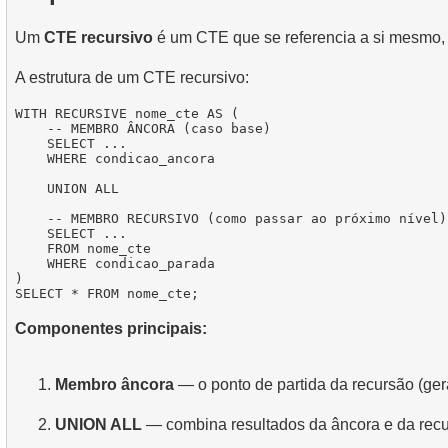
Um
CTE recursivo
é um CTE que se referencia a si mesmo, pe
A estrutura de um CTE recursivo:
WITH RECURSIVE nome_cte AS (

    -- MEMBRO ÂNCORA (caso base)

    SELECT ... 

    WHERE condicao_ancora

    UNION ALL

    -- MEMBRO RECURSIVO (como passar ao próximo nível)

    SELECT ...

    FROM nome_cte

    WHERE condicao_parada

)

Componentes principais:
Membro âncora
— o ponto de partida da recursão (gera
UNION ALL
— combina resultados da âncora e da rec