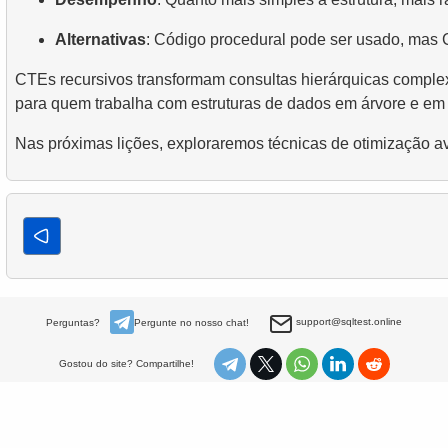
Alternativas
: Código procedural pode ser usado, mas 
CTEs recursivos transformam consultas hierárquicas compl
para quem trabalha com estruturas de dados em árvore e em 
Nas próximas lições, exploraremos técnicas de otimização 
support@sqltest.online
Perguntas?
Pergunte no nosso chat!
Gostou do site? Compartilhe!
Sobre
Política de privacidade
Livros
© 2023-2025 SQLtest.online