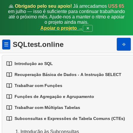
🙏
Obrigado pelo seu apoio!
Já arrecadamos
US$ 65
em julho — isso é suficiente para continuar trabalhando
até o próximo mês. Ajude-nos a manter o ritmo e apoiar
o projeto ainda mais.
Apoiar o projeto →
✕
SQLtest.online
⎆
☰
Introdução ao SQL
Recuperação Básica de Dados - A Instrução SELECT
1.
Introdução a Bases de Dados
Trabalhar com Funções
1.
Selecionando Dados de uma Tabela
2.
Tipos de Bases de Dados
Funções de Agregação e Agrupamento
1.
Funções SQL Integradas
2.
Filtragem de Dados
3.
Conceitos de Bases de Dados Relacionais
Trabalhar com Múltiplas Tabelas
1.
Funções Básicas de Agregação
2.
Funções Comuns de String
3.
Combinando Múltiplas Condições
4.
Tipos de Dados Básicos
Subconsultas e Expressões de Tabela Comuns (CTEs)
1.
Fundamentos de JOINs em SQL
2.
Agrupando Dados
3.
Funções Matemáticas Comuns
4.
Alias para Colunas
5.
Entendendo os Valores NULL no SQL
1.
Introdução às Subconsultas