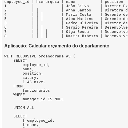
employee_id | hierarquia | name           | position  
1           |            | João Silva     | Diretor Ex
2           | │          | Anna Santos    | Diretora d
4           | │ │        | Maria Costa    | Gerente de
5           | │ │        | Alex Martins   | Gerente de
3           | │          | Pedro Oliveira | Diretor de
6           | │ │        | Sergio Pereira | Desenvolve
7           | │ │ │      | Olga Sousa     | Desenvolve
Aplicação: Calcular orçamento do departamento
WITH RECURSIVE organograma AS (

    SELECT

        employee_id,

        name,

        position,

        salary,

        1 AS nivel

    FROM

        funcionarios

    WHERE

        manager_id IS NULL

    UNION ALL

    SELECT

        f.employee_id,

        f.name,
