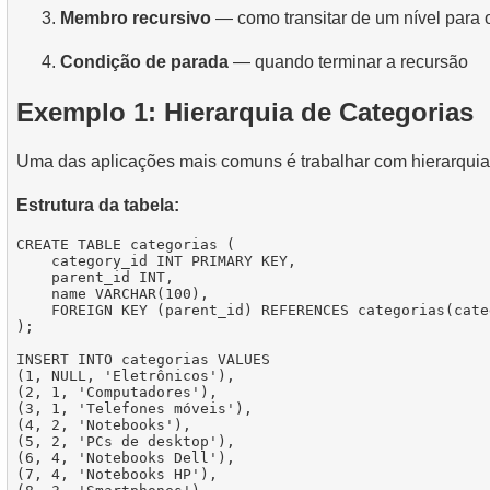
Membro recursivo
— como transitar de um nível para 
Condição de parada
— quando terminar a recursão
Exemplo 1: Hierarquia de Categorias
Uma das aplicações mais comuns é trabalhar com hierarquias
Estrutura da tabela:
CREATE TABLE categorias (

    category_id INT PRIMARY KEY,

    parent_id INT,

    name VARCHAR(100),

    FOREIGN KEY (parent_id) REFERENCES categorias(cate
);

INSERT INTO categorias VALUES

(1, NULL, 'Eletrônicos'),

(2, 1, 'Computadores'),

(3, 1, 'Telefones móveis'),

(4, 2, 'Notebooks'),

(5, 2, 'PCs de desktop'),

(6, 4, 'Notebooks Dell'),

(7, 4, 'Notebooks HP'),
