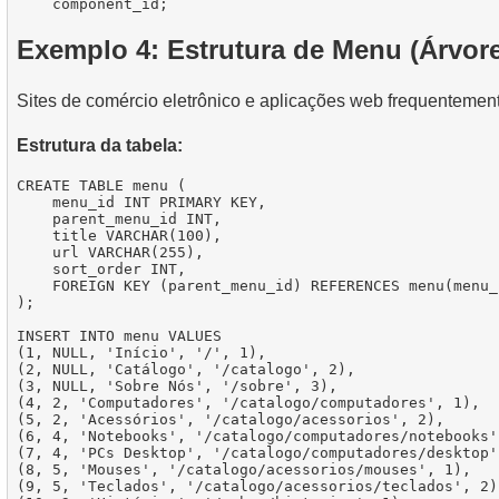
Exemplo 4: Estrutura de Menu (Árvor
Sites de comércio eletrônico e aplicações web frequentemen
Estrutura da tabela:
CREATE TABLE menu (

    menu_id INT PRIMARY KEY,

    parent_menu_id INT,

    title VARCHAR(100),

    url VARCHAR(255),

    sort_order INT,

    FOREIGN KEY (parent_menu_id) REFERENCES menu(menu_i
);

INSERT INTO menu VALUES

(1, NULL, 'Início', '/', 1),

(2, NULL, 'Catálogo', '/catalogo', 2),

(3, NULL, 'Sobre Nós', '/sobre', 3),

(4, 2, 'Computadores', '/catalogo/computadores', 1),

(5, 2, 'Acessórios', '/catalogo/acessorios', 2),

(6, 4, 'Notebooks', '/catalogo/computadores/notebooks',
(7, 4, 'PCs Desktop', '/catalogo/computadores/desktop',
(8, 5, 'Mouses', '/catalogo/acessorios/mouses', 1),

(9, 5, 'Teclados', '/catalogo/acessorios/teclados', 2),