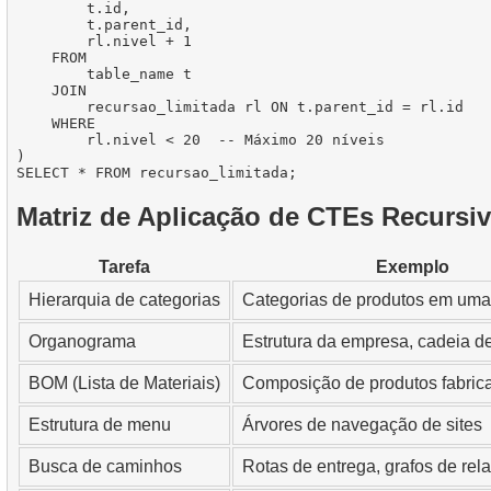
        t.id,

        t.parent_id,

        rl.nivel + 1

    FROM

        table_name t

    JOIN

        recursao_limitada rl ON t.parent_id = rl.id

    WHERE

        rl.nivel < 20  -- Máximo 20 níveis

)

Matriz de Aplicação de CTEs Recursi
Tarefa
Exemplo
Hierarquia de categorias
Categorias de produtos em uma 
Organograma
Estrutura da empresa, cadeia 
BOM (Lista de Materiais)
Composição de produtos fabric
Estrutura de menu
Árvores de navegação de sites
Busca de caminhos
Rotas de entrega, grafos de re