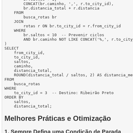
        CONCAT(br.caminho, ',', r.to_city_id),

        br.distancia_total + r.distancia

    FROM

        busca_rotas br

    JOIN

        rotas r ON br.to_city_id = r.from_city_id

    WHERE

        br.saltos < 10  -- Prevenir ciclos

        AND br.caminho NOT LIKE CONCAT('%,', r.to_city
)

SELECT

    from_city_id,

    to_city_id,

    saltos,

    caminho,

    distancia_total,

    ROUND(distancia_total / saltos, 2) AS distancia_me
FROM

    busca_rotas

WHERE

    to_city_id = 3  -- Destino: Ribeirão Preto

ORDER BY

    saltos,

Melhores Práticas e Otimização
1. Sempre Defina uma Condição de Parada