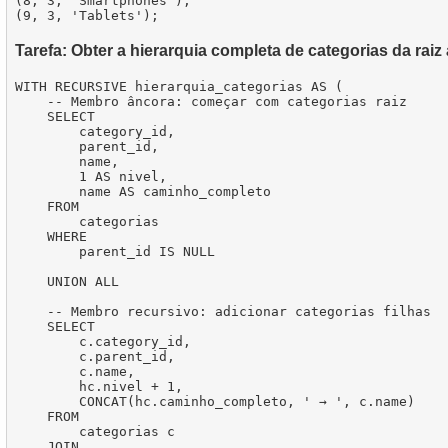
(8, 3, 'Smartphones'),

Tarefa: Obter a hierarquia completa de categorias da raiz 
WITH RECURSIVE hierarquia_categorias AS (

    -- Membro âncora: começar com categorias raiz

    SELECT

        category_id,

        parent_id,

        name,

        1 AS nivel,

        name AS caminho_completo

    FROM

        categorias

    WHERE

        parent_id IS NULL

    UNION ALL

    -- Membro recursivo: adicionar categorias filhas

    SELECT

        c.category_id,

        c.parent_id,

        c.name,

        hc.nivel + 1,

        CONCAT(hc.caminho_completo, ' → ', c.name)

    FROM

        categorias c

    JOIN
