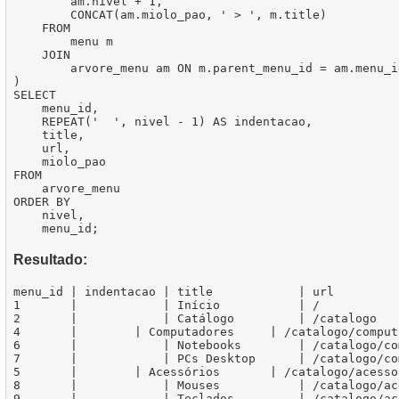
        am.nivel + 1,

        CONCAT(am.miolo_pao, ' > ', m.title)

    FROM

        menu m

    JOIN

        arvore_menu am ON m.parent_menu_id = am.menu_id
)

SELECT

    menu_id,

    REPEAT('  ', nivel - 1) AS indentacao,

    title,

    url,

    miolo_pao

FROM

    arvore_menu

ORDER BY

    nivel,

Resultado:
menu_id | indentacao | title            | url         
1       |            | Início           | /           
2       |            | Catálogo         | /catalogo   
4       |        | Computadores     | /catalogo/comput
6       |            | Notebooks        | /catalogo/co
7       |            | PCs Desktop      | /catalogo/co
5       |        | Acessórios       | /catalogo/acesso
8       |            | Mouses           | /catalogo/ac
9       |            | Teclados         | /catalogo/ac