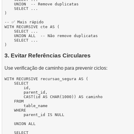
    UNION  -- Remove duplicatas

    SELECT ...

)

-- ✅ Mais rápido

WITH RECURSIVE cte AS (

    SELECT ...

    UNION ALL  -- Não remove duplicatas

    SELECT ...

3. Evitar Referências Circulares
Use verificação de caminho para prevenir ciclos:
WITH RECURSIVE recursao_segura AS (

    SELECT

        id,

        parent_id,

        CAST(id AS CHAR(1000)) AS caminho

    FROM

        table_name

    WHERE

        parent_id IS NULL

    UNION ALL

    SELECT
