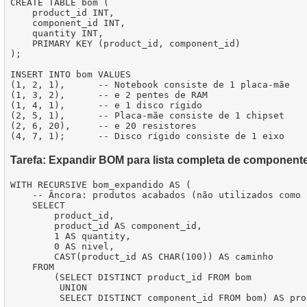
CREATE TABLE bom (

    product_id INT,

    component_id INT,

    quantity INT,

    PRIMARY KEY (product_id, component_id)

);

INSERT INTO bom VALUES

(1, 2, 1),      -- Notebook consiste de 1 placa-mãe

(1, 3, 2),      -- e 2 pentes de RAM

(1, 4, 1),      -- e 1 disco rígido

(2, 5, 1),      -- Placa-mãe consiste de 1 chipset

(2, 6, 20),     -- e 20 resistores

Tarefa: Expandir BOM para lista completa de component
WITH RECURSIVE bom_expandido AS (

    -- Âncora: produtos acabados (não utilizados como 
    SELECT

        product_id,

        product_id AS component_id,

        1 AS quantity,

        0 AS nivel,

        CAST(product_id AS CHAR(100)) AS caminho

    FROM

        (SELECT DISTINCT product_id FROM bom

         UNION

         SELECT DISTINCT component_id FROM bom) AS prod