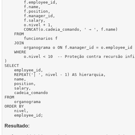
        f.employee_id,

        f.name,

        f.position,

        f.manager_id,

        f.salary,

        o.nivel + 1,

        CONCAT(o.cadeia_comando, ' → ', f.name)

    FROM

        funcionarios f

    JOIN

        organograma o ON f.manager_id = o.employee_id

    WHERE

        o.nivel < 10  -- Proteção contra recursão infin
)

SELECT

    employee_id,

    REPEAT('│ ', nivel - 1) AS hierarquia,

    name,

    position,

    salary,

    cadeia_comando

FROM

    organograma

ORDER BY

    nivel,

Resultado: