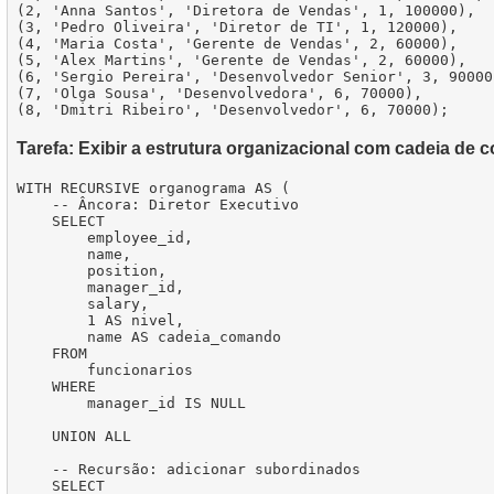
(2, 'Anna Santos', 'Diretora de Vendas', 1, 100000),

(3, 'Pedro Oliveira', 'Diretor de TI', 1, 120000),

(4, 'Maria Costa', 'Gerente de Vendas', 2, 60000),

(5, 'Alex Martins', 'Gerente de Vendas', 2, 60000),

(6, 'Sergio Pereira', 'Desenvolvedor Senior', 3, 90000)
(7, 'Olga Sousa', 'Desenvolvedora', 6, 70000),

Tarefa: Exibir a estrutura organizacional com cadeia de
WITH RECURSIVE organograma AS (

    -- Âncora: Diretor Executivo

    SELECT

        employee_id,

        name,

        position,

        manager_id,

        salary,

        1 AS nivel,

        name AS cadeia_comando

    FROM

        funcionarios

    WHERE

        manager_id IS NULL

    UNION ALL

    -- Recursão: adicionar subordinados

    SELECT
