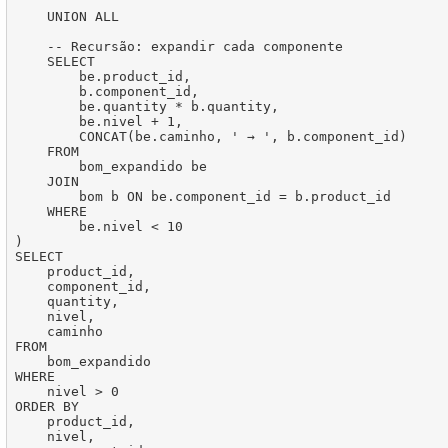
    UNION ALL

    -- Recursão: expandir cada componente

    SELECT

        be.product_id,

        b.component_id,

        be.quantity * b.quantity,

        be.nivel + 1,

        CONCAT(be.caminho, ' → ', b.component_id)

    FROM

        bom_expandido be

    JOIN

        bom b ON be.component_id = b.product_id

    WHERE

        be.nivel < 10

)

SELECT

    product_id,

    component_id,

    quantity,

    nivel,

    caminho

FROM

    bom_expandido

WHERE

    nivel > 0

ORDER BY

    product_id,

    nivel,
