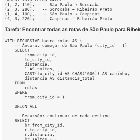
(1, 2, 110),   -- São Paulo → Sorocaba

(2, 3, 280),   -- Sorocaba → Ribeirão Preto

(1, 4, 100),   -- São Paulo → Campinas

Tarefa: Encontrar todas as rotas de São Paulo para Ribei
WITH RECURSIVE busca_rotas AS (

    -- Âncora: começar de São Paulo (city_id = 1)

    SELECT

        from_city_id,

        to_city_id,

        distancia,

        1 AS saltos,

        CAST(to_city_id AS CHAR(1000)) AS caminho,

        distancia AS distancia_total

    FROM

        rotas

    WHERE

        from_city_id = 1

    UNION ALL

    -- Recursão: continuar de cada destino

    SELECT

        br.from_city_id,

        r.to_city_id,

        r.distancia,

        br.saltos + 1,
