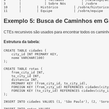
3       |            | Sobre Nós        | /sobre      
10      |        | Histórico        | /sobre/historico
Exemplo 5: Busca de Caminhos em G
CTEs recursivos são usados para encontrar todos os caminhos
Estrutura da tabela:
CREATE TABLE cidades (

    city_id INT PRIMARY KEY,

    nome VARCHAR(100)

);

CREATE TABLE rotas (

    from_city_id INT,

    to_city_id INT,

    distancia INT,

    PRIMARY KEY (from_city_id, to_city_id),

    FOREIGN KEY (from_city_id) REFERENCES cidades(city_
    FOREIGN KEY (to_city_id) REFERENCES cidades(city_id
);

INSERT INTO cidades VALUES (1, 'São Paulo'), (2, 'Soro
INSERT INTO rotas VALUES
