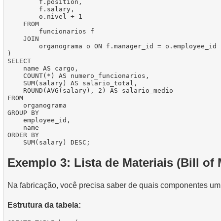
        f.position,

        f.salary,

        o.nivel + 1

    FROM

        funcionarios f

    JOIN

        organograma o ON f.manager_id = o.employee_id

)

SELECT

    name AS cargo,

    COUNT(*) AS numero_funcionarios,

    SUM(salary) AS salario_total,

    ROUND(AVG(salary), 2) AS salario_medio

FROM

    organograma

GROUP BY

    employee_id,

    name

ORDER BY

Exemplo 3: Lista de Materiais (Bill of
Na fabricação, você precisa saber de quais componentes um p
Estrutura da tabela: