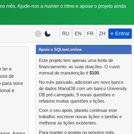
mo mês. Ajude-nos a manter o ritmo e apoiar o projeto ainda
⎆ Entrar
RU
EN
FR
ZH
Apoie o SQLtest.online
Este projeto tem apenas uma fonte de
financiamento: as suas doações. O custo
 ler e
mensal de manutenção é
$100
.
 uso de
No mês passado, adicionei um novo banco
e para voce
de dados MariaDB com um banco University
ional e
DB pré-carregado, 9 novas questões e
refatorei muitas questões e lições.
Com o seu apoio, planeio continuar este
trabalho: escrever novas lições e tarefas e
melhorar as lições existentes.
Para manter o projeto no próximo mês,
arias. Agora