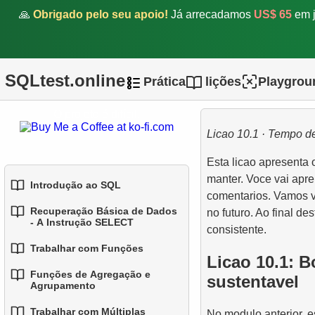
🙏
Obrigado pelo seu apoio!
Já arrecadamos
US$ 65
em j
SQLtest.online
Prática
lições
Playgrou
O projeto é difícil.
Licao 10.1 · Tempo de
Esta licao apresenta 
manter. Voce vai apr
Introdução ao SQL
comentarios. Vamos v
Recuperação Básica de Dados
no futuro. Ao final de
1.
Introdução a Bases de
- A Instrução SELECT
consistente.
Dados
Trabalhar com Funções
1.
Selecionando Dados de
Licao 10.1: B
2.
Tipos de Bases de Dados
uma Tabela
Funções de Agregação e
sustentavel
1.
Funções SQL Integradas
Agrupamento
3.
Conceitos de Bases de
2.
Filtragem de Dados
2.
Dados Relacionais
Funções Comuns de String
Trabalhar com Múltiplas
No modulo anterior, 