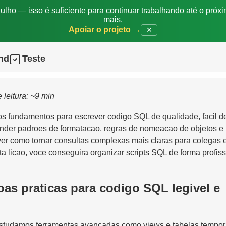
ulho — isso é suficiente para continuar trabalhando até o próxi
mais.
Apoiar o projeto →
✕
nd
Teste
 leitura: ~9 min
os fundamentos para escrever codigo SQL de qualidade, facil de
ender padroes de formatacao, regras de nomeacao de objetos e
er como tornar consultas complexas mais claras para colegas 
sta licao, voce conseguira organizar scripts SQL de forma profiss
oas praticas para codigo SQL legivel e
estudamos ferramentas avancadas como views e tabelas tempor