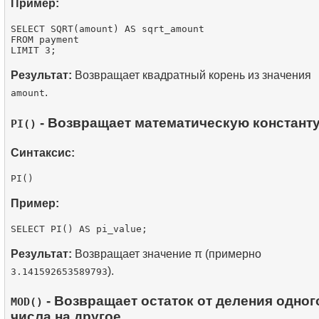
Пример:
SELECT SQRT(amount) AS sqrt_amount

FROM payment

Результат:
Возвращает квадратный корень из значения
.
amount
- Возвращает математическую константу
PI()
Синтаксис:
Пример:
Результат:
Возвращает значение π (примерно
).
3.141592653589793
- Возвращает остаток от деления одног
MOD()
числа на другое.