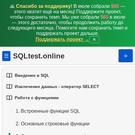
🙏
Спасибо за поддержку!
В июле собрали
$65
—
этого хватит ещё на месяц! Поддержите проект,
чтобы сохранить темп. Мы уже собрали
$65
в июле
— этого достаточно, чтобы продолжить работу до
следующего месяца. Помогите нам сохранить темп и
поддержать проект дальше.
Поддержать проект →
✕
SQLtest.online
⎆
☰
Введение в SQL
Извлечение данных - оператор SELECT
1.
Введение в базы данных
Работа с функциями
1.
Выборка данных из таблицы
2.
Типы баз данных
1.
Встроенные функции SQL
2.
Фильтрация данных
3.
Концепции реляционных баз данных
2.
Основные строковые функции
3.
Объединение нескольких условий
4.
Базовые типы данных