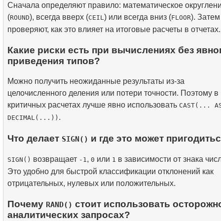
Сначала определяют правило: математическое округлен
(
), всегда вверх (
) или всегда вниз (
). Затем
ROUND
CEIL
FLOOR
проверяют, как это влияет на итоговые расчеты в отчетах.
Какие риски есть при вычислениях без явно
приведения типов?
Можно получить неожиданные результаты из-за
целочисленного деления или потери точности. Поэтому в
критичных расчетах лучше явно использовать
CAST(... A
.
DECIMAL(...))
Что делает
и где это может пригодить
SIGN()
возвращает
,
или
в зависимости от знака числ
SIGN()
-1
0
1
Это удобно для быстрой классификации отклонений как
отрицательных, нулевых или положительных.
Почему
стоит использовать осторожн
RAND()
аналитических запросах?