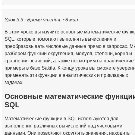
4.
Функции LAG, LEAD, FIRST_VALUE и LAST_VALU
2.
Написание эффективных SQL-запросов
3.
Временные таблицы
обеих таблиц
6.
Применение рекурсивных CTE
1.
Самый быстрый вариант перелета
2.
Практическое использование функций даты и
3.
Понимание методов оптимизации запросов
4.
Представления (VIEW)
6.
CROSS JOIN - Декартово произведение
времени для анализа данных
Урок 3.3 · Время чтения: ~8 мин
2.
Рассчитать среднюю заполняемость рейсов
5.
Как работает B-tree индекс
7.
SELF JOIN - Соединение таблицы с самой собой
В этом уроке вы изучите основные математические функ
3.
Карта мест в самолете
SQL, которые помогают выполнять вычисления и
4.
Введение в SQL-индексы
8.
Практические сценарии и методы использования 
преобразовывать числовые данные прямо в запросах. М
разберем функции округления, модуля, степени, корня и
9.
Алгоритмы JOIN
сравнения значений, а также посмотрим на практические
примеры в базе Sakila. К концу урока вы сможете уверен
10.
Операции над наборами данных
применять эти функции в аналитических и прикладных
задачах.
Основные математические функци
SQL
Математические функции в SQL используются для
выполнения различных вычислений над числовыми
данными. Они позволяют округлять значения, находить