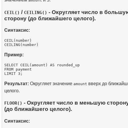
amount
/
- Округляет число в большу
CEIL()
CEILING()
сторону (до ближайшего целого).
Синтаксис:
CEIL(number)

Пример:
SELECT CEIL(amount) AS rounded_up

FROM payment

Результат:
Округляет значение
вверх до ближайш
amount
целого.
- Округляет число в меньшую сторон
FLOOR()
(до ближайшего целого).
Синтаксис: