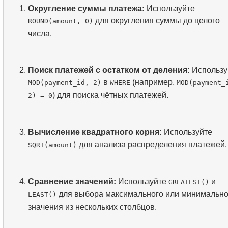
Округление суммы платежа:
Используйте
для округления суммы до целого
ROUND(amount, 0)
числа.
Поиск платежей с остатком от деления:
Использу
в
(например,
MOD(payment_id, 2)
WHERE
MOD(payment_
) для поиска чётных платежей.
2) = 0
Вычисление квадратного корня:
Используйте
для анализа распределения платежей.
SQRT(amount)
Сравнение значений:
Используйте
и
GREATEST()
для выбора максимального или минимально
LEAST()
значения из нескольких столбцов.