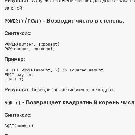
Результат:
Округляет значение
до одного знака п
amount
запятой.
/
- Возводит число в степень.
POWER()
POW()
Синтаксис:
POWER(number, exponent)

Пример:
SELECT POWER(amount, 2) AS squared_amount

FROM payment

Результат:
Возводит значение
в квадрат.
amount
- Возвращает квадратный корень числ
SQRT()
Синтаксис: