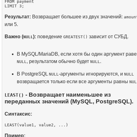
FROM payment

Результат:
Возвращает большее из двух значений:
amoun
или 5.
Важно (
):
поведение
зависит от СУБД.
NULL
GREATEST()
В MySQL/MariaDB, если хотя бы один аргумент раве
, результатом обычно будет
.
NULL
NULL
В PostgreSQL
-аргументы игнорируются, и
NULL
NULL
возвращается только если все аргументы равны
NUL
- Возвращает наименьшее из
LEAST()
переданных значений (MySQL, PostgreSQL).
Синтаксис:
Пример: