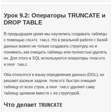
3.
Понимание методов оптимизации запросов
10.
Операции над наборами данных
1.
Самый быстрый вариант перелета
2.
Практическое использование функций даты и
времени для анализа данных
Урок 9.2: Операторы TRUNCATE и
5.
Как работает B-tree индекс
2.
Рассчитать среднюю заполняемость рейсов
DROP TABLE
4.
Введение в SQL-индексы
3.
Карта мест в самолете
В предыдущем уроке мы научились создавать таблицы
с помощью
. Но в реальной работе с базой
CREATE TABLE
данных важно не только создавать структуру, но и
понимать, как очищать таблицы или полностью удалять
их. Для этого в SQL используются операторы
TRUNCATE
и
.
DROP TABLE
Оба относятся к языку определения данных (DDL), но
решают разные задачи.
быстро очищает
TRUNCATE
таблицу от всех строк, а
удаляет саму
DROP TABLE
таблицу целиком вместе с ее структурой.
Что делает
TRUNCATE