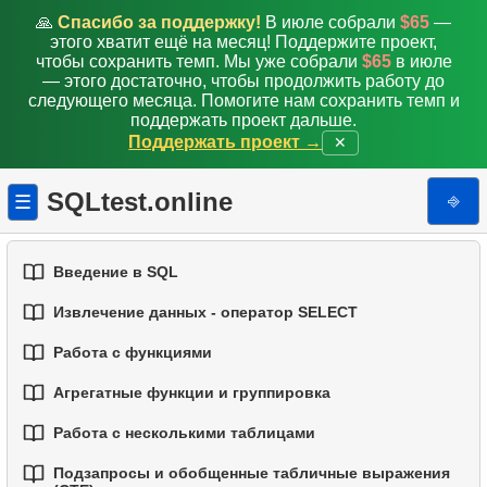
🙏
Спасибо за поддержку!
В июле собрали
$65
—
этого хватит ещё на месяц! Поддержите проект,
чтобы сохранить темп. Мы уже собрали
$65
в июле
— этого достаточно, чтобы продолжить работу до
следующего месяца. Помогите нам сохранить темп и
поддержать проект дальше.
Поддержать проект →
✕
SQLtest.online
⎆
☰
Введение в SQL
Извлечение данных - оператор SELECT
1.
Введение в базы данных
Работа с функциями
1.
Выборка данных из таблицы
2.
Типы баз данных
Агрегатные функции и группировка
1.
Встроенные функции SQL
2.
Фильтрация данных
3.
Концепции реляционных баз данных
Работа с несколькими таблицами
1.
Базовые агрегатные функции
2.
Основные строковые функции
3.
Объединение нескольких условий
4.
Базовые типы данных
Подзапросы и обобщенные табличные выражения
1.
Основы соединений (JOIN) в SQL
2.
Группировка данных