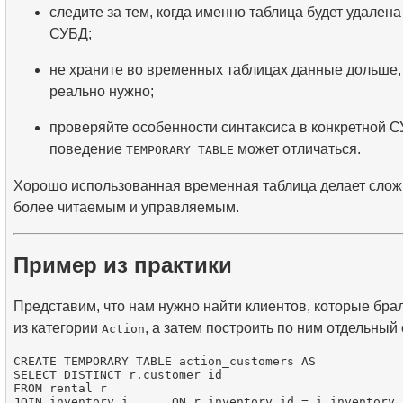
следите за тем, когда именно таблица будет удален
СУБД;
не храните во временных таблицах данные дольше,
реально нужно;
проверяйте особенности синтаксиса в конкретной СУ
поведение
может отличаться.
TEMPORARY TABLE
Хорошо использованная временная таблица делает сло
более читаемым и управляемым.
Пример из практики
Представим, что нам нужно найти клиентов, которые бр
из категории
, а затем построить по ним отдельный 
Action
CREATE TEMPORARY TABLE action_customers AS

SELECT DISTINCT r.customer_id

FROM rental r

JOIN inventory i      ON r.inventory_id = i.inventory_i