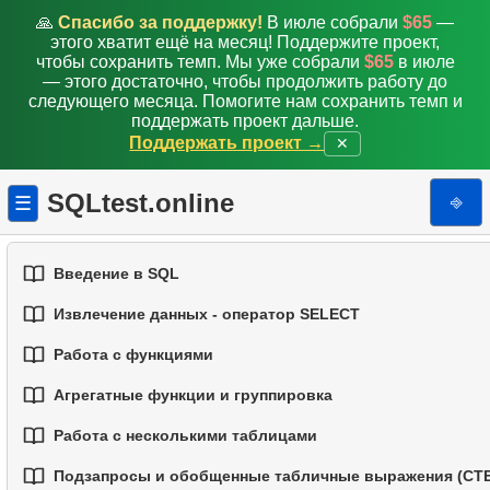
🙏
Спасибо за поддержку!
В июле собрали
$65
—
этого хватит ещё на месяц! Поддержите проект,
чтобы сохранить темп. Мы уже собрали
$65
в июле
— этого достаточно, чтобы продолжить работу до
следующего месяца. Помогите нам сохранить темп и
поддержать проект дальше.
Поддержать проект →
✕
SQLtest.online
⎆
☰
Введение в SQL
Извлечение данных - оператор SELECT
1.
Введение в базы данных
Работа с функциями
1.
Выборка данных из таблицы
2.
Типы баз данных
Агрегатные функции и группировка
1.
Встроенные функции SQL
2.
Фильтрация данных
3.
Концепции реляционных баз данных
Работа с несколькими таблицами
1.
Базовые агрегатные функции
2.
Основные строковые функции
3.
Объединение нескольких условий
4.
Базовые типы данных
Подзапросы и обобщенные табличные выражения (CTE
1.
Основы соединений (JOIN) в SQL
2.
Группировка данных