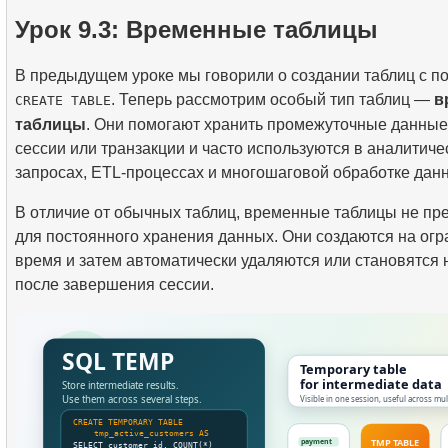
3.
Понимание методов оптимизации запросов
анализа данных
Урок 9.3: Временные таблицы
2.
Рассчитать среднюю заполняемость рейсов
5.
Как работает B-tree индекс
В предыдущем уроке мы говорили о создании таблиц с 
3.
Карта мест в самолете
4.
Введение в SQL-индексы
. Теперь рассмотрим особый тип таблиц —
в
CREATE TABLE
таблицы
. Они помогают хранить промежуточные данные
сессии или транзакции и часто используются в аналитиче
запросах, ETL-процессах и многошаговой обработке дан
В отличие от обычных таблиц, временные таблицы не п
для постоянного хранения данных. Они создаются на ог
время и затем автоматически удаляются или становятся
после завершения сессии.