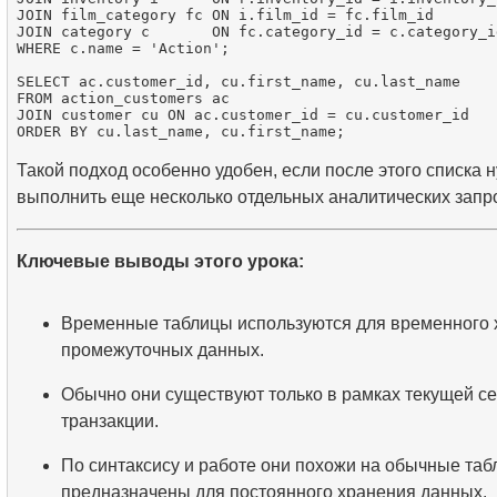
JOIN film_category fc ON i.film_id = fc.film_id

JOIN category c       ON fc.category_id = c.category_id
WHERE c.name = 'Action';

SELECT ac.customer_id, cu.first_name, cu.last_name

FROM action_customers ac

JOIN customer cu ON ac.customer_id = cu.customer_id

Такой подход особенно удобен, если после этого списка 
выполнить еще несколько отдельных аналитических запр
Ключевые выводы этого урока:
Временные таблицы используются для временного 
промежуточных данных.
Обычно они существуют только в рамках текущей се
транзакции.
По синтаксису и работе они похожи на обычные таб
предназначены для постоянного хранения данных.