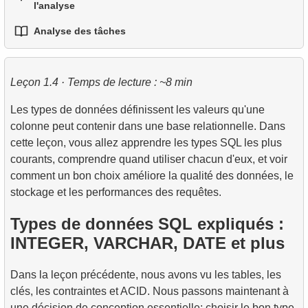
2.
Les instructions TRUNCATE et DROP TABLE
l'analyse
3.
L'instruction DELETE
5.
CTE Récursives
fenêtre
maintenable
5.
FULL OUTER JOIN — Tout combiner des deux
Analyse des tâches
3.
Tables temporaires
1.
Traitement pratique des chaînes en SQL
6.
Application des CTE récursifs
4.
tables
LAG, LEAD, FIRST_VALUE et LAST_VALUE
2.
Ecriture de requetes SQL efficaces
4.
Vues (VIEW)
1.
L'option de vol la plus rapide
2.
Utilisation pratique des fonctions de date et d'heure
6.
CROSS JOIN — Le produit cartésien
3.
Comprendre les methodes d'optimisation des
pour l'analyse des données
Leçon 1.4 · Temps de lecture : ~8 min
2.
requetes
Calculer le taux d'occupation moyen des vols
7.
SELF JOIN - Joindre une table à elle-même
Les types de données définissent les valeurs qu'une
5.
3.
Introduction aux index SQL
Carte des sièges d'avion
colonne peut contenir dans une base relationnelle. Dans
8.
Scénarios et techniques pratiques de JOIN
cette leçon, vous allez apprendre les types SQL les plus
4.
Comment fonctionnent les index B-tree
9.
Algorithmes de jointure
courants, comprendre quand utiliser chacun d'eux, et voir
comment un bon choix améliore la qualité des données, le
10.
Opérations sur les ensembles de données
stockage et les performances des requêtes.
Types de données SQL expliqués :
INTEGER, VARCHAR, DATE et plus
Dans la leçon précédente, nous avons vu les tables, les
clés, les contraintes et ACID. Nous passons maintenant à
une décision de conception essentielle: choisir le bon type