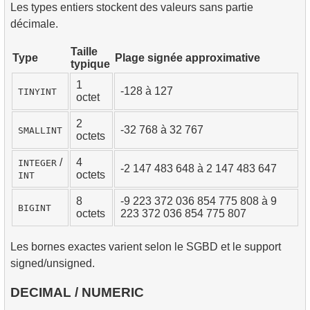
Les types entiers stockent des valeurs sans partie
décimale.
Taille
Type
Plage signée approximative
typique
1
-128 à 127
TINYINT
octet
2
-32 768 à 32 767
SMALLINT
octets
/
4
INTEGER
-2 147 483 648 à 2 147 483 647
octets
INT
8
-9 223 372 036 854 775 808 à 9
BIGINT
octets
223 372 036 854 775 807
Les bornes exactes varient selon le SGBD et le support
signed/unsigned.
DECIMAL / NUMERIC