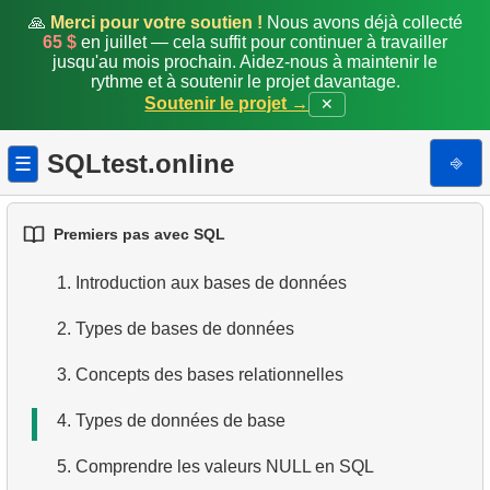
🙏
Merci pour votre soutien !
Nous avons déjà collecté
65 $
en juillet — cela suffit pour continuer à travailler
jusqu'au mois prochain. Aidez-nous à maintenir le
rythme et à soutenir le projet davantage.
Soutenir le projet →
✕
SQLtest.online
⎆
☰
Premiers pas avec SQL
1.
Introduction aux bases de données
2.
Types de bases de données
3.
Concepts des bases relationnelles
4.
Types de données de base
5.
Comprendre les valeurs NULL en SQL