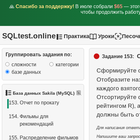
🙏
Спасибо за поддержку!
В июле собрали
$65
— этог
149.
Клиенты с одинаковыми
чтобы продолжить работу
просмотрами
150.
Найти фильмы в
SQLtest.online
Практика
Уроки
Песоч
нескольких категориях
151.
Фамилии с двойной
Группировать задания по:
Задание 153:
буквой
сложности
категории
Сформируйте о
базе данных
152.
Анализ стоимости
Отобразите на
проката фильма по
каждого взятог
категории
База данных Sakila (MySQL)
Отсортируйте с
153.
Отчет по прокату
рейтингом R), 
154.
Фильмы для
рекомендаций
Для написания ответа
Напишите ваш запрос 
155.
Распределение фильмов