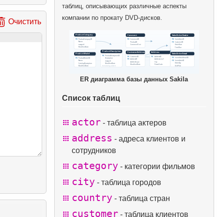
таблиц, описывающих различные аспекты
компании по прокату DVD-дисков.
Очистить
ER диаграмма базы данных Sakila
Список таблиц
actor
- таблица актеров
address
- адреса клиентов и
сотрудников
category
- категории фильмов
city
- таблица городов
country
- таблица стран
customer
- таблица клиентов