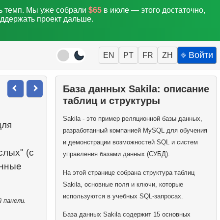
ть темп. Мы уже собрали
$65
в июле — этого достаточно,
оддержать проект дальше.
⎆ Войти
EN
PT
FR
ZH
База данных Sakila: описание
таблиц и структуры
Sakila - это пример реляционной базы данных,
ля
разработанный компанией MySQL для обучения
и демонстрации возможностей SQL и систем
слых" (с
управления базами данных (СУБД).
анные
На этой странице собрана структура таблиц
Sakila, основные поля и ключи, которые
используются в учебных SQL-запросах.
 панели.
База данных Sakila содержит 15 основных