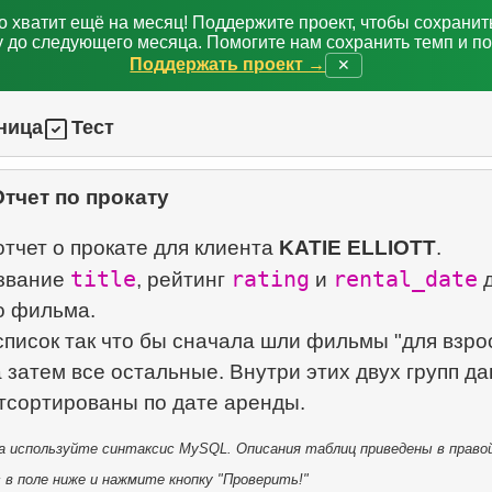
о хватит ещё на месяц! Поддержите проект, чтобы сохрани
 до следующего месяца. Помогите нам сохранить темп и п
Поддержать проект →
✕
ница
Тест
Отчет по прокату
тчет о прокате для клиента
KATIE ELLIOTT
.
title
rating
rental_date
звание
, рейтинг
и
д
о фильма.
писок так что бы сначала шли фильмы "для взро
а затем все остальные. Внутри этих двух групп д
 используйте синтаксис MySQL. Описания таблиц приведены в правой
в поле ниже и нажмите кнопку "Проверить!"