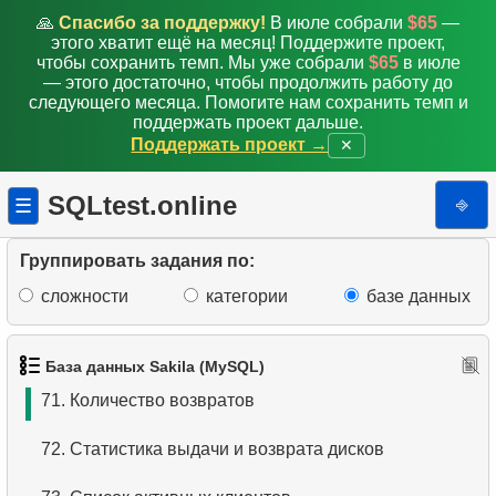
63.
Средняя выручка по пунктам аренды
🙏
Спасибо за поддержку!
В июле собрали
$65
—
этого хватит ещё на месяц! Поддержите проект,
64.
Анализ ежемесячных платежей (2)
чтобы сохранить темп. Мы уже собрали
$65
в июле
— этого достаточно, чтобы продолжить работу до
следующего месяца. Помогите нам сохранить темп и
65.
Вычислить площадь круга
поддержать проект дальше.
Поддержать проект →
✕
66.
Вычислить длину окружности
SQLtest.online
⎆
☰
67.
Получить данные клиента
68.
Список поклонников EMILY DEE
Группировать задания по:
сложности
категории
базе данных
69.
Кто не знаком с фильмами EMILY DEE
70.
Количество дисков в прокате
База данных Sakila (MySQL)
71.
Количество возвратов
72.
Статистика выдачи и возврата дисков