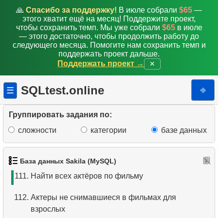
🙏
Спасибо за поддержку!
В июле собрали
$65
—
104.
Получить список колонок
этого хватит ещё на месяц! Поддержите проект,
чтобы сохранить темп. Мы уже собрали
$65
в июле
105.
Получить список индексов
— этого достаточно, чтобы продолжить работу до
следующего месяца. Помогите нам сохранить темп и
поддержать проект дальше.
106.
Распределение клиентов по дням недели
Поддержать проект →
✕
107.
Распределение клиентов по времени суток
SQLtest.online
⎆
☰
108.
Улучшить распределение клиентов по дням
недели
Группировать задания по:
сложности
категории
базе данных
109.
Фильмы без записей об актерах
110.
Фильмы без данных об актерах
База данных Sakila (MySQL)
111.
Найти всех актёров по фильму
112.
Актеры не снимавшиеся в фильмах для
взрослых