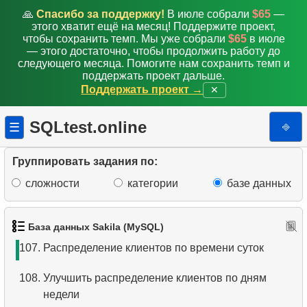
99.
Получить распределение фильмов
🙏
Спасибо за поддержку!
В июле собрали
$65
—
этого хватит ещё на месяц! Поддержите проект,
100.
Фильмы, которых нет в наличии
чтобы сохранить темп. Мы уже собрали
$65
в июле
— этого достаточно, чтобы продолжить работу до
следующего месяца. Помогите нам сохранить темп и
101.
Анализ платежей
поддержать проект дальше.
Поддержать проект →
✕
102.
Улучшить анализ платежей
SQLtest.online
⎆
☰
103.
Получить список таблиц
104.
Получить список колонок
Группировать задания по:
сложности
категории
базе данных
105.
Получить список индексов
106.
Распределение клиентов по дням недели
База данных Sakila (MySQL)
107.
Распределение клиентов по времени суток
108.
Улучшить распределение клиентов по дням
недели