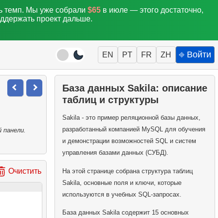
ть темп. Мы уже собрали
$65
в июле — этого достаточно,
оддержать проект дальше.
⎆ Войти
EN
PT
FR
ZH
База данных Sakila: описание
таблиц и структуры
Sakila - это пример реляционной базы данных,
разработанный компанией MySQL для обучения
 панели.
и демонстрации возможностей SQL и систем
управления базами данных (СУБД).
Очистить
На этой странице собрана структура таблиц
Sakila, основные поля и ключи, которые
используются в учебных SQL-запросах.
База данных Sakila содержит 15 основных