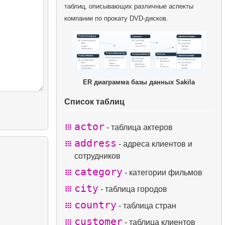
таблиц, описывающих различные аспекты
компании по прокату DVD-дисков.
ER диаграмма базы данных Sakila
Список таблиц
actor
- таблица актеров
address
- адреса клиентов и
сотрудников
category
- категории фильмов
city
- таблица городов
country
- таблица стран
customer
- таблица клиентов