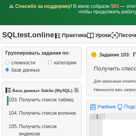
🙏
Спасибо за поддержку!
В июле собрали
$65
— этог
98.
Найдите актерские дуэты
чтобы продолжить работу
99.
Получить распределение
фильмов
SQLtest.online
Практика
Уроки
Песоч
100.
Фильмы, которых нет в
наличии
Группировать задания по:
Задание 103:
сложности
категории
101.
Анализ платежей
Получить спис
базе данных
102.
Улучшить анализ
Для написания ответа
платежей
Напишите ваш запрос 
База данных Sakila (MySQL)
103.
Получить список таблиц
Учебник
Подс
104.
Получить список колонок
1
105.
Получить список
индексов