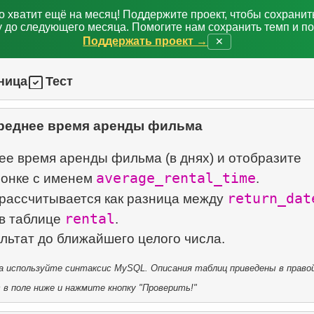
о хватит ещё на месяц! Поддержите проект, чтобы сохрани
 до следующего месяца. Помогите нам сохранить темп и п
Поддержать проект →
✕
ница
Тест
реднее время аренды фильма
ее время аренды фильма (в днях) и отобразите
average_rental_time
лонке с именем
.
return_dat
рассчитывается как разница между
rental
в таблице
.
 используйте синтаксис MySQL. Описания таблиц приведены в правой
в поле ниже и нажмите кнопку "Проверить!"