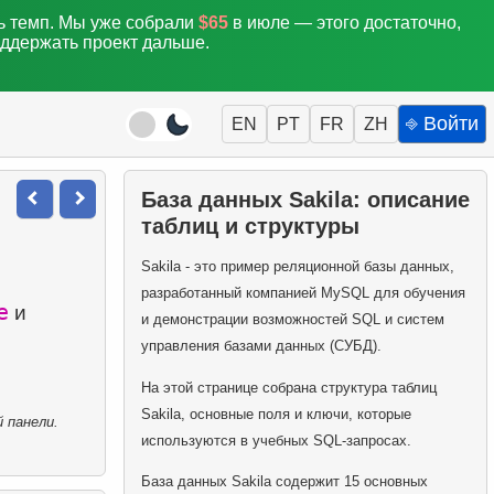
ть темп. Мы уже собрали
$65
в июле — этого достаточно,
оддержать проект дальше.
⎆ Войти
EN
PT
FR
ZH
База данных Sakila: описание
таблиц и структуры
Sakila - это пример реляционной базы данных,
разработанный компанией MySQL для обучения
e
и
и демонстрации возможностей SQL и систем
управления базами данных (СУБД).
На этой странице собрана структура таблиц
Sakila, основные поля и ключи, которые
 панели.
используются в учебных SQL-запросах.
База данных Sakila содержит 15 основных