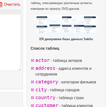
таблиц, описывающих различные аспекты
Очистить
компании по прокату DVD-дисков.
ER диаграмма базы данных Sakila
Список таблиц
actor
- таблица актеров
address
- адреса клиентов и
сотрудников
category
- категории фильмов
city
- таблица городов
country
- таблица стран
customer
- таблица клиентов