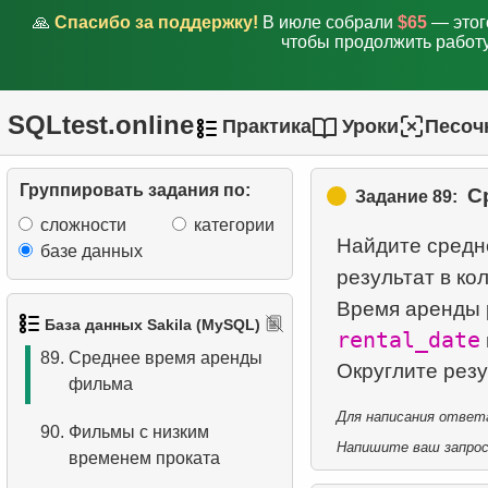
задержек
🙏
Спасибо за поддержку!
В июле собрали
$65
— этог
чтобы продолжить работу
85.
Получить списки актеров
фильмов
SQLtest.online
Практика
Уроки
Песоч
86.
Адреса и домены
электронной почты
Группировать задания по:
С
Задание 89:
87.
Получить список актеров-
сложности
категории
однофамильцев
Найдите средн
базе данных
результат в ко
88.
Список фильмов и их
Время аренды 
категорий
База данных Sakila (MySQL)
rental_date
89.
Среднее время аренды
фильма
Для написания ответа
90.
Фильмы с низким
Напишите ваш запрос 
временем проката