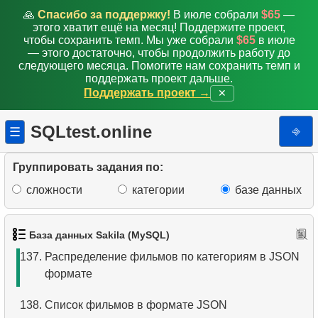
129.
Обновите почтовый индекс
🙏
Спасибо за поддержку!
В июле собрали
$65
—
этого хватит ещё на месяц! Поддержите проект,
130.
Обновить почтовые индексы Канады
чтобы сохранить темп. Мы уже собрали
$65
в июле
— этого достаточно, чтобы продолжить работу до
следующего месяца. Помогите нам сохранить темп и
131.
Установить почтовый индекс
поддержать проект дальше.
Поддержать проект →
✕
132.
Добавьте запись о сотруднике
SQLtest.online
⎆
☰
133.
Представление клиентов с адресами
134.
Фильмы в одном магазине
Группировать задания по:
сложности
категории
базе данных
135.
Фильмы, у которых нет доступных копий
136.
Анализ работы персонала
База данных Sakila (MySQL)
137.
Распределение фильмов по категориям в JSON
формате
138.
Список фильмов в формате JSON