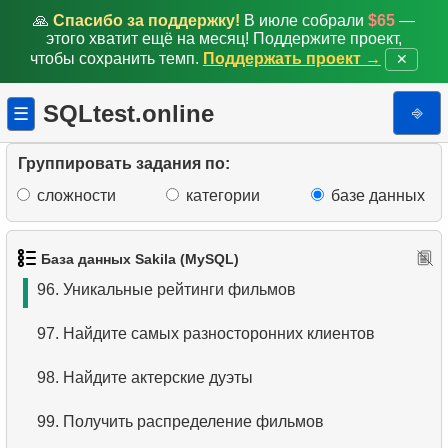
🙏
Спасибо за поддержку!
В июле собрали
$65
—
90.
Фильмы с низким временем проката
этого хватит ещё на месяц! Поддержите проект,
чтобы сохранить темп.
Поддержать проект →
✕
91.
Цены на прокат фильмов по категориям
SQLtest.online
⎆
☰
92.
Сумма платежей с нарастающим итогом
93.
Количество фильмов в каждой категории
Группировать задания по:
сложности
категории
базе данных
94.
Получить список клиентов
95.
Анализ платежей клиентов
База данных Sakila (MySQL)
96.
Уникальные рейтинги фильмов
97.
Найдите самых разносторонних клиентов
98.
Найдите актерские дуэты
99.
Получить распределение фильмов