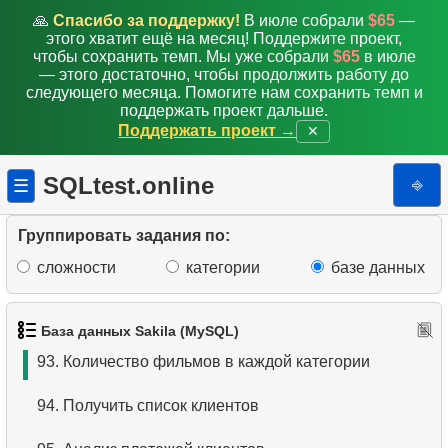
85.
Получить списки актеров фильмов
🙏
Спасибо за поддержку!
В июле собрали
$65
—
этого хватит ещё на месяц! Поддержите проект,
86.
Адреса и домены электронной почты
чтобы сохранить темп. Мы уже собрали
$65
в июле
— этого достаточно, чтобы продолжить работу до
следующего месяца. Помогите нам сохранить темп и
87.
Получить список актеров-однофамильцев
поддержать проект дальше.
Поддержать проект →
✕
88.
Список фильмов и их категорий
SQLtest.online
⎆
☰
89.
Среднее время аренды фильма
90.
Фильмы с низким временем проката
Группировать задания по:
сложности
категории
базе данных
91.
Цены на прокат фильмов по категориям
92.
Сумма платежей с нарастающим итогом
База данных Sakila (MySQL)
93.
Количество фильмов в каждой категории
94.
Получить список клиентов