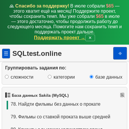
70.
Количество дисков в прокате
🙏
Спасибо за поддержку!
В июле собрали
$65
—
этого хватит ещё на месяц! Поддержите проект,
71.
Количество возвратов
чтобы сохранить темп. Мы уже собрали
$65
в июле
— этого достаточно, чтобы продолжить работу до
следующего месяца. Помогите нам сохранить темп и
72.
Статистика выдачи и возврата дисков
поддержать проект дальше.
Поддержать проект →
✕
73.
Список активных клиентов
SQLtest.online
⎆
☰
74.
Найти наименее популярные фильмы
75.
Клиенты с самыми высокими расходами
Группировать задания по:
сложности
категории
базе данных
76.
Фильмы, которых нет в наличии
77.
Языки, не представленные в фильмах
База данных Sakila (MySQL)
78.
Найдти фильмы без данных о прокате
79.
Фильмы со ставкой проката выше средней