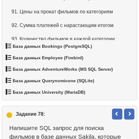
91.
Цены на прокат фильмов по категориям
92.
Сумма платежей с нарастающим итогом
93.
Количество фильмов в каждой категории
База данных Bookings (PostgreSQL)
94.
Получить список клиентов
База данных Employee (Firebird)
1.
Получить данные аэропортов
95.
Анализ платежей клиентов
База данных AdventureWorks (MS SQL Server)
1.
Список подразделений
2.
Список аэропортов
96.
Уникальные рейтинги фильмов
База данных Querynomicone (SQLite)
1.
Категории товаров
2.
Страны, где не используется доллар/евро
3.
Дальнемагистральные самолеты
База данных University (MariaDB)
97.
Найдите самых разносторонних клиентов
1.
Данные отделов
2.
Список товаров
3.
Список под-отделов (JOIN)
4.
Список самолетов Boeing
98.
Найдите актерские дуэты
1.
Отчет о возрасте студентов
2.
Имена сотрудников
3.
Отфильтрованный список товаров
Задание 78:
4.
Показать список под-отделов
5.
Список рейсов из Домодедово
99.
Получить распределение фильмов
2.
Определить здания без лабораторий
3.
Отсортируйте пингвинов
4.
Десять самых тяжелых товаров
Напишите SQL запрос для поиска
5.
Список иностранных сотрудников
6.
Список самолётов из Домодедово
100.
Фильмы, которых нет в наличии
3.
Старейшие факультеты
фильмов в базе данных Sakila, которые
4.
Виды пингвинов