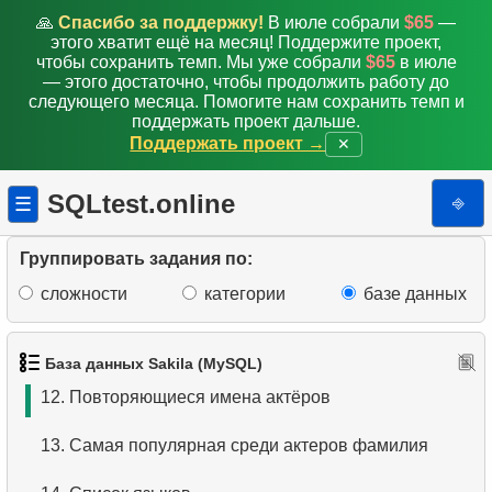
4.
Первые 10 фильмов по алфавиту
🙏
Спасибо за поддержку!
В июле собрали
$65
—
этого хватит ещё на месяц! Поддержите проект,
5.
Третья страница списка фильмов
чтобы сохранить темп. Мы уже собрали
$65
в июле
— этого достаточно, чтобы продолжить работу до
следующего месяца. Помогите нам сохранить темп и
6.
Отсортировать фильмы по нескольким полям
поддержать проект дальше.
Поддержать проект →
✕
7.
Самый длинный фильм
SQLtest.online
⎆
☰
8.
Длинные фильмы
9.
Длинные комедии
Группировать задания по:
сложности
категории
базе данных
10.
Классические фильмы
11.
Поиск актеров по имени
База данных Sakila (MySQL)
12.
Повторяющиеся имена актёров
13.
Самая популярная среди актеров фамилия