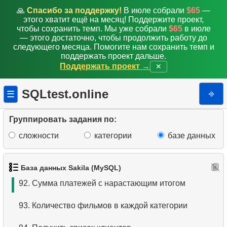
84.
Подсчитайте процент задержек
🙏
Спасибо за поддержку!
В июле собрали
$65
—
этого хватит ещё на месяц! Поддержите проект,
85.
Получить списки актеров фильмов
чтобы сохранить темп. Мы уже собрали
$65
в июле
— этого достаточно, чтобы продолжить работу до
следующего месяца. Помогите нам сохранить темп и
86.
Адреса и домены электронной почты
поддержать проект дальше.
Поддержать проект →
✕
87.
Получить список актеров-однофамильцев
SQLtest.online
⎆
☰
88.
Список фильмов и их категорий
89.
Среднее время аренды фильма
Группировать задания по:
сложности
категории
базе данных
90.
Фильмы с низким временем проката
91.
Цены на прокат фильмов по категориям
База данных Sakila (MySQL)
92.
Сумма платежей с нарастающим итогом
93.
Количество фильмов в каждой категории