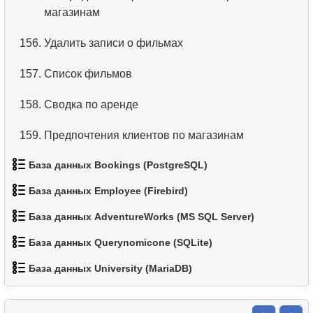
магазинам
156.
Удалить записи о фильмах
157.
Список фильмов
158.
Сводка по аренде
159.
Предпочтения клиентов по магазинам
База данных Bookings (PostgreSQL)
160.
Распределение предпочтений клиентов
База данных Employee (Firebird)
161.
Популярность категорий фильмов по странам
1.
Получить данные аэропортов
База данных AdventureWorks (MS SQL Server)
1.
Список подразделений
2.
Список аэропортов
База данных Querynomicone (SQLite)
1.
Категории товаров
2.
Страны, где не используется доллар/евро
3.
Дальнемагистральные самолеты
База данных University (MariaDB)
1.
Данные отделов
2.
Список товаров
3.
Список под-отделов (JOIN)
4.
Список самолетов Boeing
1.
Отчет о возрасте студентов
2.
Имена сотрудников