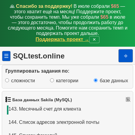
🙏
Спасибо за поддержку!
В июле собрали
$65
—
136.
Анализ работы персонала
этого хватит ещё на месяц! Поддержите проект,
чтобы сохранить темп. Мы уже собрали
$65
в июле
137.
Распределение фильмов по категориям в JSON
— этого достаточно, чтобы продолжить работу до
следующего месяца. Помогите нам сохранить темп и
формате
поддержать проект дальше.
Поддержать проект →
✕
138.
Список фильмов в формате JSON
SQLtest.online
⎆
☰
139.
Удалить записи о клиентах
140.
Адреса без почтового индекса
Группировать задания по:
сложности
категории
базе данных
141.
Адреса с четными почтовыми индексами
142.
Анализ популярности категорий
База данных Sakila (MySQL)
143.
Месячный счет для клиента
144.
Список адресов электронной почты