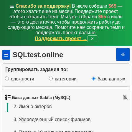
🙏
Спасибо за поддержку!
В июле собрали
$65
—
этого хватит ещё на месяц! Поддержите проект,
чтобы сохранить темп. Мы уже собрали
$65
в июле
— этого достаточно, чтобы продолжить работу до
следующего месяца. Помогите нам сохранить темп и
поддержать проект дальше.
Поддержать проект →
✕
SQLtest.online
⎆
☰
Группировать задания по:
сложности
категории
базе данных
1.
Получить список актёров
База данных Sakila (MySQL)
2.
Имена актёров
3.
Упорядоченный список фильмов