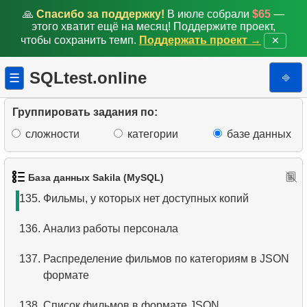
🙏
Спасибо за поддержку!
В июле собрали
$65
—
129.
Обновите почтовый индекс
этого хватит ещё на месяц! Поддержите проект,
чтобы сохранить темп.
Поддержать проект →
✕
130.
Обновить почтовые индексы Канады
SQLtest.online
⎆
☰
131.
Установить почтовый индекс
132.
Добавьте запись о сотруднике
Группировать задания по:
сложности
категории
базе данных
133.
Представление клиентов с адресами
134.
Фильмы в одном магазине
База данных Sakila (MySQL)
135.
Фильмы, у которых нет доступных копий
136.
Анализ работы персонала
137.
Распределение фильмов по категориям в JSON
формате
138.
Список фильмов в формате JSON