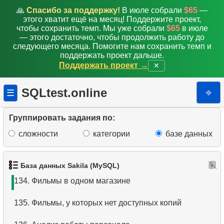
126.
Встречи клиентов в магазине
🙏
Спасибо за поддержку!
В июле собрали
$65
—
этого хватит ещё на месяц! Поддержите проект,
127.
Клиенты с одинаковыми инициалами
чтобы сохранить темп. Мы уже собрали
$65
в июле
— этого достаточно, чтобы продолжить работу до
следующего месяца. Помогите нам сохранить темп и
128.
Добавьте новый адрес
поддержать проект дальше.
Поддержать проект →
✕
129.
Обновите почтовый индекс
SQLtest.online
⎆
☰
130.
Обновить почтовые индексы Канады
131.
Установить почтовый индекс
Группировать задания по:
сложности
категории
базе данных
132.
Добавьте запись о сотруднике
133.
Представление клиентов с адресами
База данных Sakila (MySQL)
134.
Фильмы в одном магазине
135.
Фильмы, у которых нет доступных копий