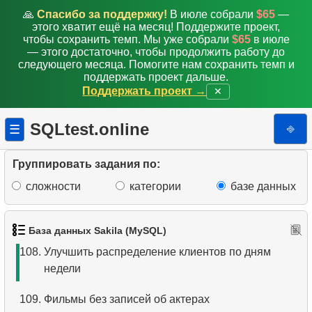
100.
Фильмы, которых нет в наличии
🙏
Спасибо за поддержку!
В июле собрали
$65
—
этого хватит ещё на месяц! Поддержите проект,
101.
Анализ платежей
чтобы сохранить темп. Мы уже собрали
$65
в июле
— этого достаточно, чтобы продолжить работу до
следующего месяца. Помогите нам сохранить темп и
102.
Улучшить анализ платежей
поддержать проект дальше.
Поддержать проект →
✕
103.
Получить список таблиц
SQLtest.online
⎆
☰
104.
Получить список колонок
105.
Получить список индексов
Группировать задания по:
сложности
категории
базе данных
106.
Распределение клиентов по дням недели
107.
Распределение клиентов по времени суток
База данных Sakila (MySQL)
108.
Улучшить распределение клиентов по дням
недели
109.
Фильмы без записей об актерах