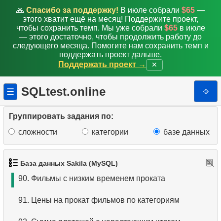
82.
Самые дорогие фильмы в прокате
🙏
Спасибо за поддержку!
В июле собрали
$65
—
этого хватит ещё на месяц! Поддержите проект,
83.
Подсчитайте задержки аренды
чтобы сохранить темп. Мы уже собрали
$65
в июле
— этого достаточно, чтобы продолжить работу до
следующего месяца. Помогите нам сохранить темп и
84.
Подсчитайте процент задержек
поддержать проект дальше.
Поддержать проект →
✕
85.
Получить списки актеров фильмов
SQLtest.online
⎆
☰
86.
Адреса и домены электронной почты
87.
Получить список актеров-однофамильцев
Группировать задания по:
сложности
категории
базе данных
88.
Список фильмов и их категорий
89.
Среднее время аренды фильма
База данных Sakila (MySQL)
90.
Фильмы с низким временем проката
91.
Цены на прокат фильмов по категориям