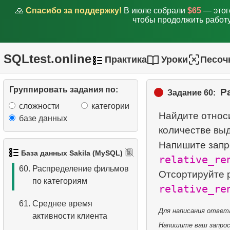
описанию
🙏
Спасибо за поддержку!
В июле собрали
$65
— этог
чтобы продолжить работу
55.
Самые активные клиенты
56.
Создать таблицу дат
SQLtest.online
Практика
Уроки
Песоч
57.
Подсчитать количество
выходных дней в месяце
Группировать задания по:
Р
Задание 60:
сложности
категории
58.
Вычислить факториал
Найдите относ
базе данных
количестве выд
59.
Среднее время простоя
Напишите запр
диска
База данных Sakila (MySQL)
relative_re
60.
Распределение фильмов
Отсортируйте 
по категориям
relative_re
61.
Среднее время
Для написания ответа
активности клиента
Напишите ваш запрос 