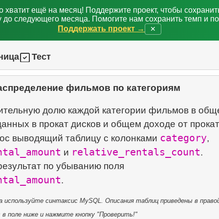
о хватит ещё на месяц! Поддержите проект, чтобы сохрани
 до следующего месяца. Помогите нам сохранить темп и п
Поддержать проект →
✕
ница
Тест
аспределение фильмов по категориям
ительную долю каждой категории фильмов в общ
анных в прокат дисков и общем доходе от прокат
category
ос выводящий таблицу с колонками
,
ntal_amount
relative_rentals_count
и
.
результат по убыванию поля
ntal_amount
 используйте синтаксис MySQL. Описания таблиц приведены в правой
в поле ниже и нажмите кнопку "Проверить!"