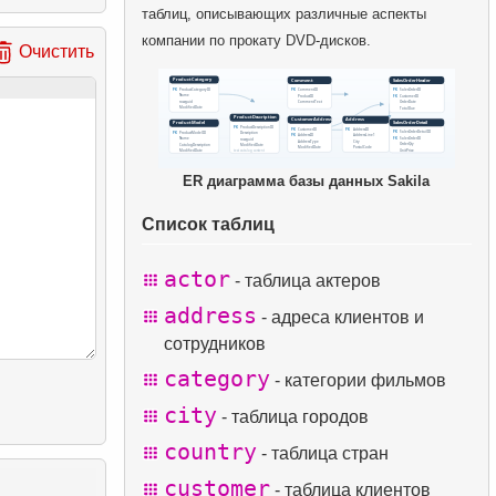
таблиц, описывающих различные аспекты
компании по прокату DVD-дисков.
Очистить
ER диаграмма базы данных Sakila
Список таблиц
actor
- таблица актеров
address
- адреса клиентов и
сотрудников
category
- категории фильмов
city
- таблица городов
country
- таблица стран
customer
- таблица клиентов