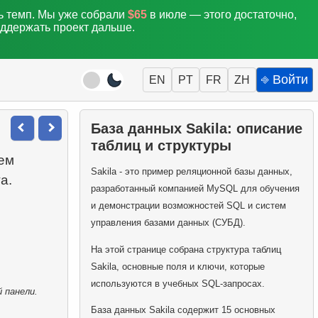
ть темп. Мы уже собрали
$65
в июле — этого достаточно,
оддержать проект дальше.
⎆ Войти
EN
PT
FR
ZH
База данных Sakila: описание
таблиц и структуры
ем
Sakila - это пример реляционной базы данных,
а.
разработанный компанией MySQL для обучения
и демонстрации возможностей SQL и систем
управления базами данных (СУБД).
На этой странице собрана структура таблиц
Sakila, основные поля и ключи, которые
используются в учебных SQL-запросах.
 панели.
База данных Sakila содержит 15 основных