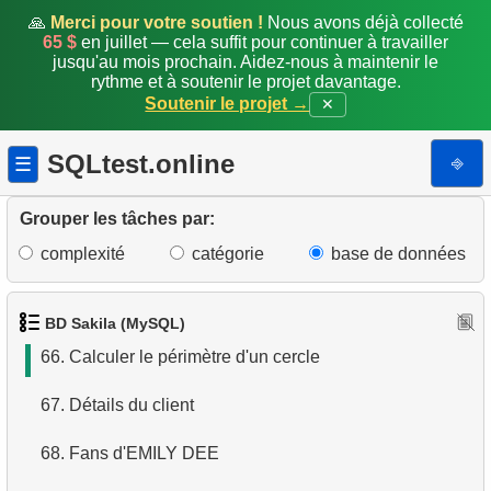
59.
Temps moyen entre locations
🙏
Merci pour votre soutien !
Nous avons déjà collecté
65 $
en juillet — cela suffit pour continuer à travailler
jusqu'au mois prochain. Aidez-nous à maintenir le
60.
Part relative et revenus par catégorie
rythme et à soutenir le projet davantage.
Soutenir le projet →
✕
61.
Durée moyenne d'activité d'un client
SQLtest.online
⎆
☰
62.
Revenu moyen par client payant
63.
Revenu moyen par magasin par client
Grouper les tâches par:
complexité
catégorie
base de données
64.
Analyser les paiements mensuels (suite)
65.
Calculer l'aire d'un cercle
BD Sakila (MySQL)
66.
Calculer le périmètre d'un cercle
67.
Détails du client
68.
Fans d'EMILY DEE