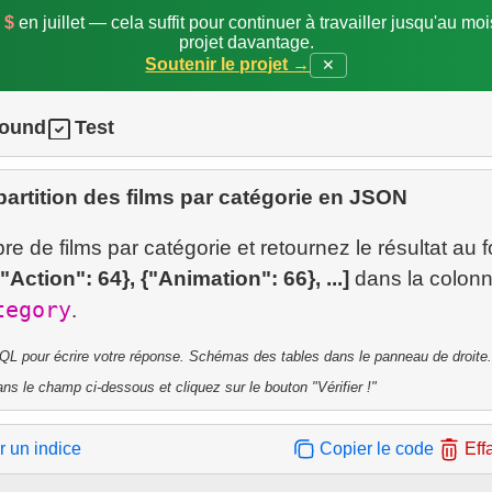
 $
en juillet — cela suffit pour continuer à travailler jusqu'au mo
projet davantage.
Soutenir le projet →
✕
round
Test
artition des films par catégorie en JSON
e de films par catégorie et retournez le résultat au 
{"Action": 64}, {"Animation": 66}, ...]
dans la colon
tegory
QL pour écrire votre réponse. Schémas des tables dans le panneau de droite.
ns le champ ci-dessous et cliquez sur le bouton "Vérifier !"
r un indice
Copier le code
Eff