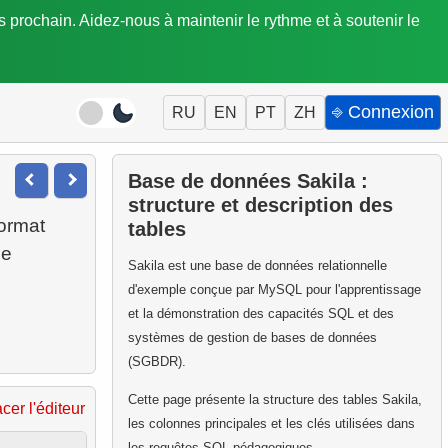
is prochain. Aidez-nous à maintenir le rythme et à soutenir le
⎆ Connexion
RU
EN
PT
ZH
Base de données Sakila :
structure et description des
format
tables
ne
Sakila est une base de données relationnelle
d'exemple conçue par MySQL pour l'apprentissage
et la démonstration des capacités SQL et des
systèmes de gestion de bases de données
(SGBDR).
Cette page présente la structure des tables Sakila,
acer l'éditeur
les colonnes principales et les clés utilisées dans
les requêtes SQL pédagogiques.