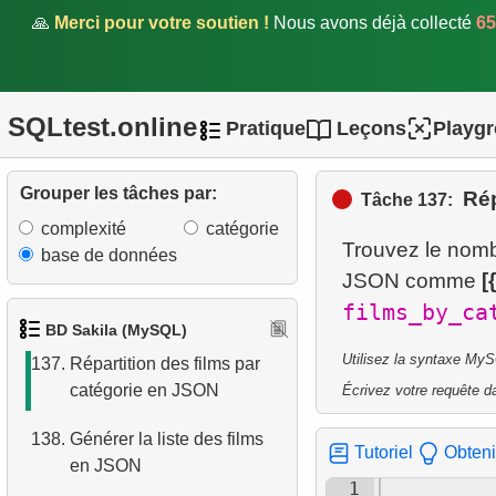
🙏
Merci pour votre soutien !
Nous avons déjà collecté
65
132.
Ajouter un nouvel employé
133.
Créer la vue
customer_address
SQLtest.online
Pratique
Leçons
Playg
134.
Films dans un magasin
Grouper les tâches par:
Rép
Tâche 137:
135.
Films sans copies
complexité
catégorie
disponibles
Trouvez le nombr
base de données
JSON comme
[
136.
Analyse des performances
films_by_ca
du personnel
BD Sakila (MySQL)
Utilisez la syntaxe MyS
137.
Répartition des films par
catégorie en JSON
Écrivez votre requête da
138.
Générer la liste des films
Tutoriel
Obteni
en JSON
1