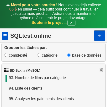
86.
Extraire nom et domaine de l'email
🙏
Merci pour votre soutien !
Nous avons déjà collecté
65 $
en juillet — cela suffit pour continuer à travailler
jusqu'au mois prochain. Aidez-nous à maintenir le
87.
Acteurs homonymes
rythme et à soutenir le projet davantage.
Soutenir le projet →
✕
88.
Liste des films et de leurs catégories
SQLtest.online
⎆
☰
89.
Durée moyenne de location d'un film
90.
Films avec temps de location inférieur à la moyenne
Grouper les tâches par:
complexité
catégorie
base de données
91.
Prix de location par catégorie
92.
Sommes cumulées des paiements
BD Sakila (MySQL)
93.
Nombre de films par catégorie
94.
Liste des clients
95.
Analyser les paiements des clients