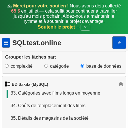
🙏
Merci pour votre soutien !
Nous avons déjà collecté
27.
Films où HENRY BERRY n'a pas participé
65 $
en juillet — cela suffit pour continuer à travailler
jusqu'au mois prochain. Aidez-nous à maintenir le
rythme et à soutenir le projet davantage.
28.
Nombre de films d'un acteur
Soutenir le projet →
✕
29.
Acteurs plus populaires que HENRY BERRY
SQLtest.online
⎆
☰
30.
Répartition des films par catégorie
Grouper les tâches par:
31.
Trouver la durée moyenne d'un film
complexité
catégorie
base de données
32.
Min/Max/Moyenne de la durée des films par
catégorie
BD Sakila (MySQL)
33.
Catégories avec films longs en moyenne
34.
Coûts de remplacement des films
35.
Détails des magasins de la société