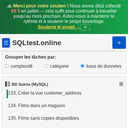
126.
Clients s'étant rencontrés (aggrégation)
🙏
Merci pour votre soutien !
Nous avons déjà collecté
65 $
en juillet — cela suffit pour continuer à travailler
jusqu'au mois prochain. Aidez-nous à maintenir le
127.
Initiales identiques
rythme et à soutenir le projet davantage.
Soutenir le projet →
✕
128.
Créer un nouvel enregistrement d'adresse
SQLtest.online
⎆
☰
129.
Mettre à jour le code postal
130.
Préfixer les codes postaux canadiens
Grouper les tâches par:
complexité
catégorie
base de données
131.
Renseigner le code postal de Woodridge
132.
Ajouter un nouvel employé
BD Sakila (MySQL)
133.
Créer la vue customer_address
134.
Films dans un magasin
135.
Films sans copies disponibles