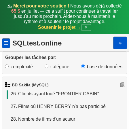
🙏
Merci pour votre soutien !
Nous avons déjà collecté
20.
Clients dont le prénom et le nom commencent par
65 $
en juillet — cela suffit pour continuer à travailler
jusqu'au mois prochain. Aidez-nous à maintenir le
"A"
rythme et à soutenir le projet davantage.
Soutenir le projet →
✕
21.
Clients du magasin
SQLtest.online
⎆
☰
22.
Trouver des adresses en utilisant une sous-requête
23.
Trouver des adresses en utilisant JOIN
Grouper les tâches par:
complexité
catégorie
base de données
24.
Trouver tous les acteurs d'un film
25.
Trouver tous les films d'un acteur
BD Sakila (MySQL)
26.
Clients ayant loué "FRONTIER CABIN"
27.
Films où HENRY BERRY n'a pas participé
28.
Nombre de films d'un acteur